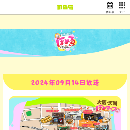
番組表
ナビ
情報・報道
バラエティ
ドラマ
アニメ
スポーツ
動画イズム
ニュース
天気・防災
イベント
2024年09月14日放送
映画
アナウンサー
グッズ
EN
検索
番組表