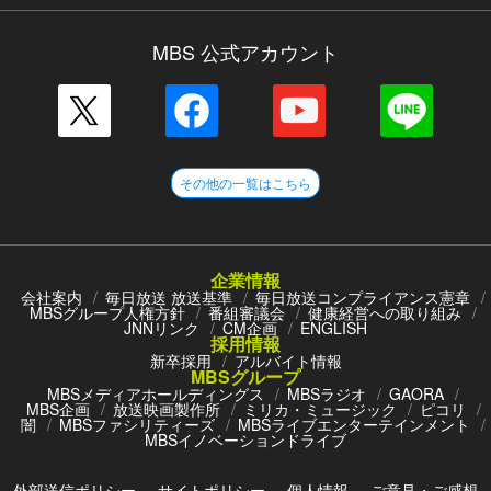
MBS 公式アカウント
その他の一覧はこちら
企業情報
会社案内
毎日放送 放送基準
毎日放送コンプライアンス憲章
MBSグループ人権方針
番組審議会
健康経営への取り組み
JNNリンク
CM企画
ENGLISH
採用情報
新卒採用
アルバイト情報
MBSグループ
MBSメディアホールディングス
MBSラジオ
GAORA
MBS企画
放送映画製作所
ミリカ・ミュージック
ピコリ
闇
MBSファシリティーズ
MBSライブエンターテインメント
MBSイノベーションドライブ
外部送信ポリシー
サイトポリシー
個人情報
ご意見・ご感想