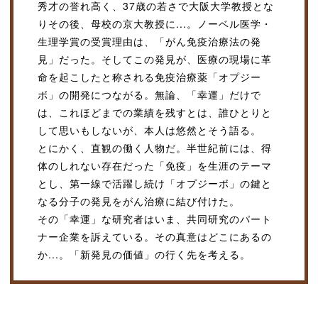
秀才の誉れ高く、37歳の若さで大阪大学教授とな
りその後、母校の京大教授に...。ノーベル医学・
生理学賞の受賞理由は、「がん免疫治療法の発
見」だった。そしてこの発見が、医療の現場に革
命を起こしたと称される免疫治療薬「オプジー
ボ」の開発につながる。無論、「幸運」だけで
は、これほどまでの業績を残すとは、誰ひとりと
して思いもしないが、本人は悠然とそう語る。
とにかく、直観の働く人物だ。半世紀前には、得
体のしれない存在だった「免疫」を生涯のテーマ
とし、第一線で活躍し続け「オプジーボ」の鍵と
なる分子の発見をがん治療に結び付けた。
その「幸運」な研究者はいま、共同研究のパート
ナー企業を訴えている。その真意はどこにあるの
か...。「新発見の価値」の行く先を考える。