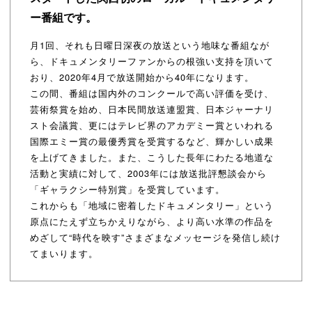
ー番組です。
月1回、それも日曜日深夜の放送という地味な番組なが
ら、ドキュメンタリーファンからの根強い支持を頂いて
おり、2020年4月で放送開始から40年になります。
この間、番組は国内外のコンクールで高い評価を受け、
芸術祭賞を始め、日本民間放送連盟賞、日本ジャーナリ
スト会議賞、更にはテレビ界のアカデミー賞といわれる
国際エミー賞の最優秀賞を受賞するなど、輝かしい成果
を上げてきました。また、こうした長年にわたる地道な
活動と実績に対して、2003年には放送批評懇談会から
「ギャラクシー特別賞」を受賞しています。
これからも「地域に密着したドキュメンタリー」という
原点にたえず立ちかえりながら、より高い水準の作品を
めざして“時代を映す”さまざまなメッセージを発信し続け
てまいります。