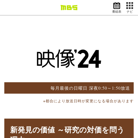
番組表
ナビ
情報・報道
バラエティ
ドラマ
アニメ
スポーツ
動画イズム
ニュース
天気・防災
イベント
毎月最後の日曜日 深夜0:50～1:50放送
映画
アナウンサー
※都合により放送日時が変更になる場合があります
グッズ
新発見の価値 ～研究の対価を問う
EN
検索
番組表