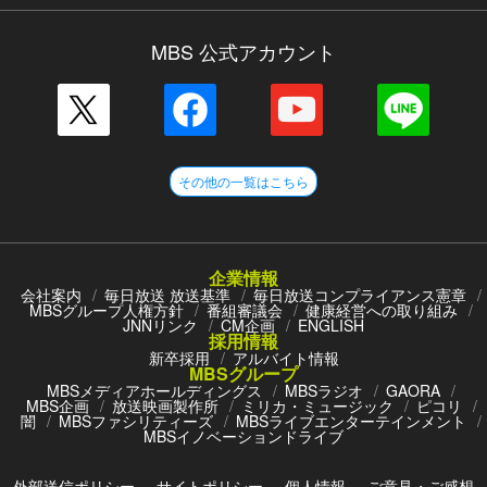
MBS 公式アカウント
その他の一覧はこちら
企業情報
会社案内
毎日放送 放送基準
毎日放送コンプライアンス憲章
MBSグループ人権方針
番組審議会
健康経営への取り組み
JNNリンク
CM企画
ENGLISH
採用情報
新卒採用
アルバイト情報
MBSグループ
MBSメディアホールディングス
MBSラジオ
GAORA
MBS企画
放送映画製作所
ミリカ・ミュージック
ピコリ
闇
MBSファシリティーズ
MBSライブエンターテインメント
MBSイノベーションドライブ
外部送信ポリシー
サイトポリシー
個人情報
ご意見・ご感想