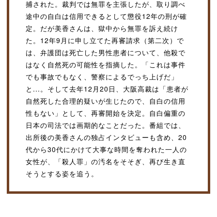
捕された。裁判では無罪を主張したが、取り調べ
途中の自白は信用できるとして懲役12年の刑が確
定。だが美香さんは、獄中から無罪を訴え続け
た。12年9月に申し立てた再審請求（第二次）で
は、弁護団は死亡した男性患者について、他殺で
はなく自然死の可能性を指摘した。「これは事件
でも事故でもなく、警察によるでっち上げだ」
と...。そして去年12月20日、大阪高裁は「患者が
自然死した合理的疑いが生じたので、自白の信用
性もない」として、再審開始を決定。自白偏重の
日本の司法では画期的なことだった。番組では、
出所後の美香さんの独占インタビューも含め、20
代から30代にかけて大事な時間を奪われた一人の
女性が、「殺人罪」の汚名をそそぎ、再び生き直
そうとする姿を追う。