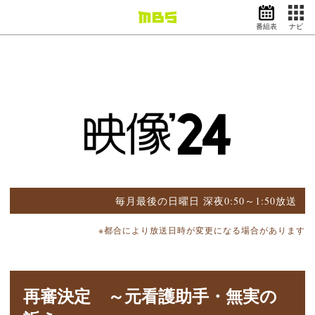
番組表
ナビ
情報・報道
バラエティ
ドラマ
アニメ
スポーツ
動画イズム
ニュース
天気・防災
イベント
毎月最後の日曜日 深夜0:50～1:50放送
映画
アナウンサー
※都合により放送日時が変更になる場合があります
グッズ
再審決定 ～元看護助手・無実の
EN
検索
番組表