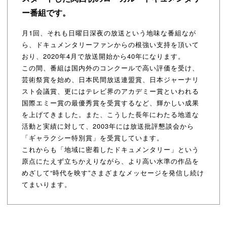
ー番組です。
月1回、それも日曜日深夜の放送という地味な番組なが
ら、ドキュメンタリーファンからの根強い支持を頂いて
おり、2020年4月で放送開始から40年になります。
この間、番組は国内外のコンクールで高い評価を受け、
芸術祭賞を始め、日本民間放送連盟賞、日本ジャーナリ
スト会議賞、更にはテレビ界のアカデミー賞といわれる
国際エミー賞の最優秀賞を受賞するなど、輝かしい成果
を上げてきました。また、こうした長年にわたる地道な
活動と実績に対して、2003年には放送批評懇談会から
「ギャラクシー特別賞」を受賞しています。
これからも「地域に密着したドキュメンタリー」という
原点にたえず立ちかえりながら、より高い水準の作品を
めざして“時代を映す”さまざまなメッセージを発信し続け
てまいります。