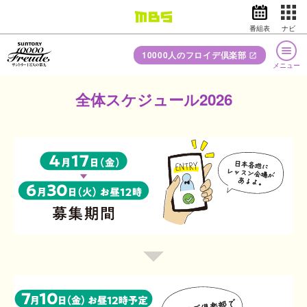
番組表
ナビ
10000人のフロイデ倶楽部
情報・報道
バラエティ
メニュー
ドラマ
アニメ
開催概要
全体スケジュール2026
スポーツ
合唱団の
ご参加について
動画投稿
動画イズム
ニュース
日
本
天気・防災
イベント
オフィシャル
サポーターズ
各
地
映画
アナウンサー
リモート
レッスン
に
4
グッズ
レ
月
公式グッズ
ッ
17
１万人の第九の
歴史
ス
日
EN
検索
番組表
English
ン
（金）
フ