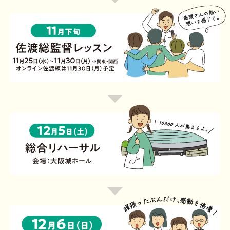
表
イ
ラ
会
当
ツ
ス
場
選
語…
に
レ
後
た
「出
ッ
参
い
席
ス
加
へ
マ
ン
11
佐
料
ん
ス
受
月
渡
を
だ
ト
講
下
さ
7/24（金）
け
回
（1
旬
ん
〆
ど
数
回
佐
10000
の
切
楽
（最
2
渡
人
熱
で
し
低
時
総
が
い
振
い！
出
間）
監
集
想
り
12
席
督
ま
い
込
月
回
レ
る
を
み
5
数）」
ッ
よ。
感
日
が
ス
じ
（土）
頑
あ