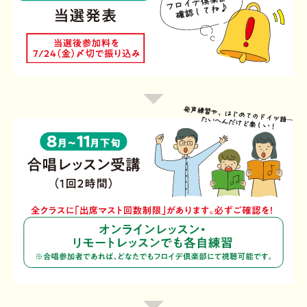
会
～
ロ
2025年開催概要
場
6
イ
よくあるご質問
が
月
デ
お問い合わせ
あ
30
倶
7
る
日
楽
月
よ。
（火）
部
10
お
で
日
昼
確
X
Instagram
Facebook
YouTube
（金）
発
12
認
お
声
時
し
昼
練
募
て
12
習
集
ね
8
時
や、
期
♪
月
予
初
間
～
定
め
11
当
て
月
選
の
全
下
発
ド
ク
旬