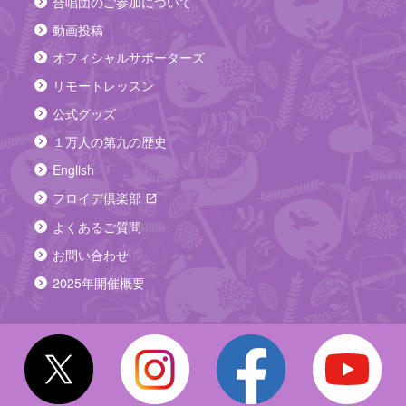
合唱団のご参加について
ン
リ
城
ラ
動画投稿
モ
ホ
イ
ー
オフィシャルサポーターズ
ー
ン
ト
リモートレッスン
ル
佐
レ
公式グッズ
渡
ッ
連
１万人の第九の歴史
ス
は
ン
English
11
で
フロイデ倶楽部
月
も
よくあるご質問
30
各
日
お問い合わせ
自
（月）
練
2025年開催概要
予
習！
定
※
合
唱
参