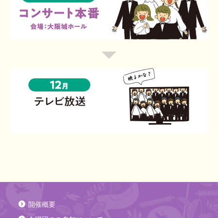
ン
て。
総
張
り
11
合
っ
ま
月
リ
た
す。
12
25
ハ
ぶ
必
月
日
ー
ん
ず
6
（水）
サ
だ
ご
日
～
ル
け、
確
（日）
映
11
会
感
認
コ
る
月
場：
動
を！
ン
か
30
大
も
オ
サ
な？
日
阪
倍
ン
12
ー
（月）
城
増！
ラ
月
ト
※
ホ
イ
テ
本
関
ー
ン
レ
番
東・
ル
レ
ビ
会
関
ッ
放
場：
西
ス
送
開催概要
大
オ
ン・
阪