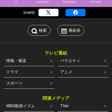
X
Instagram
Facebook
YouTube
加
者
SHARE
で
あ
れ
検索
番組表
ば、
ど
な
テレビ番組
た
で
情報・報道
バラエティ
も
ドラマ
アニメ
フ
ロ
スポーツ
イ
デ
倶
関連メディア
楽
MBS動画イズム
TVer
部