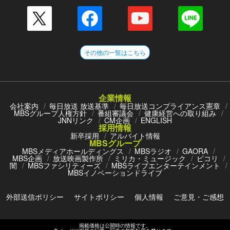
その他の一覧はこちら
企業情報
会社案内
毎日放送 放送基準
毎日放送コンプライアンス憲章
MBSグループ人権方針
番組審議会
健康経営への取り組み
JNNリンク
CM企画
ENGLISH
採用情報
新卒採用
アルバイト情報
MBSグループ
MBSメディアホールディングス
MBSラジオ
GAORA
MBS企画
放送映画製作所
ミリカ・ミュージック
ピコリ
闇
MBSファシリティーズ
MBSライブエンターテインメント
MBSイノベーションドライブ
外部送信ポリシー
サイトポリシー
個人情報
ご意見・ご感想
掲載価格は公開時の情報です。