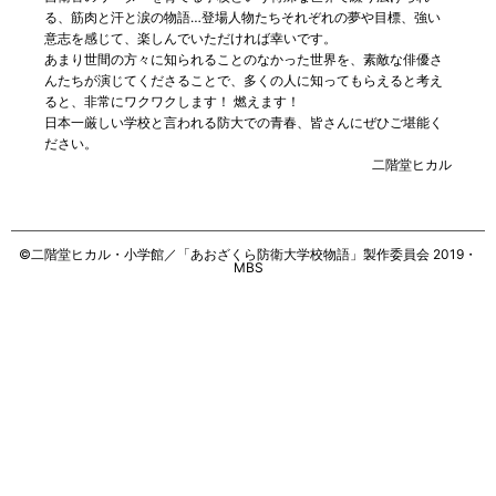
る、筋肉と汗と涙の物語…登場人物たちそれぞれの夢や目標、強い
意志を感じて、楽しんでいただければ幸いです。
あまり世間の方々に知られることのなかった世界を、素敵な俳優さ
んたちが演じてくださることで、多くの人に知ってもらえると考え
ると、非常にワクワクします！ 燃えます！
日本一厳しい学校と言われる防大での青春、皆さんにぜひご堪能く
ださい。
二階堂ヒカル
©二階堂ヒカル・小学館／「あおざくら防衛大学校物語」製作委員会 2019・
MBS