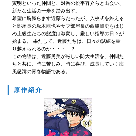
寅明といった仲間と、対番の松平容介らと出会い、
新たな生活の一歩を踏み出す。
希望に胸膨らます近藤らだったが、入校式を終える
と部屋長の坂木龍也やサブ部屋長の西脇鷹史をはじ
め上級生たちの態度は激変し、厳しい指導の日々が
始まる。 果たして、近藤たちは、日々の試練を乗
り越えられるのか・・・！？
この物語は、近藤勇美が厳しい防大生活を、仲間た
ちと共に、時に苦しみ、時に喜び、成長していく疾
風怒濤の青春物語である。
原作紹介