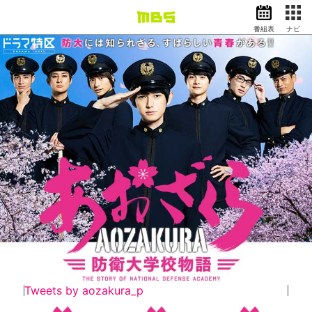
番組表
ナビ
情報・報道
バラエティ
ドラマ
アニメ
スポーツ
動画イズム
ニュース
天気・防災
イベント
映画
アナウンサー
グッズ
Tweets by aozakura_p
EN
検索
番組表