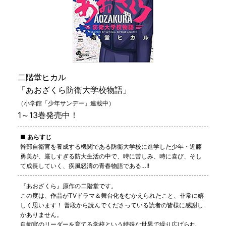
二階堂ヒカル
「あおざくら防衛大学校物語」
（小学館「少年サンデー」連載中）
1～13巻発売中！
■ あらすじ
幹部自衛官を養成する機関である防衛大学校に進学した少年・近藤
勇美が、厳しすぎる防大生活の中で、時に苦しみ、時に喜び、そし
て成長していく、疾風怒濤の青春物語である…!!
『あおざくら』原作の二階堂です。
この度は、作品がTVドラマ＆舞台化をむかえられたこと、非常に嬉
しく思います！ 普段から読んでくださっている読者の皆様に感謝し
かありません。
自衛官のリーダーを育てる学校という特殊な世界で繰り広げられ