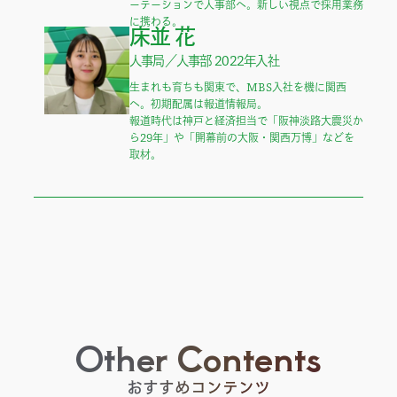
ーテーションで人事部へ。新しい視点で採用業務
に携わる。
床並 花
人事局／人事部 2022年入社
生まれも育ちも関東で、MBS入社を機に関西
へ。初期配属は報道情報局。

報道時代は神戸と経済担当で「阪神淡路大震災か
ら29年」や「開幕前の大阪・関西万博」などを
取材。
Other Contents
おすすめコンテンツ