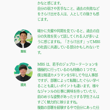
かなと感じます。

自分の弱さや苦手なこと、過去の失敗など
をさらけ出せる人は、人としての強さも感
じます。
確かに先輩や同期を見ていると、過去の自
分の失敗を笑って話してくれる人が多いよ
うに感じますね。「さらけ出す」ってMBS
の社員に共通している部分かもしれないで
飯坂
す。
MBS は、若手のジョブローテーションを
積極的に行っているのも特徴の１つです。

僕は報道カメラマンを5年して今は人事部
ですが、部署によって転職したぐらい学べ
國見
ることも楽しいポイントも違います。様々
なジャンルの仕事に興味を持っていたり、
前のめりな姿勢があったりする学生さんは
すごく魅力的に映りますね。

複数の部署を経験する中で自分にあった仕