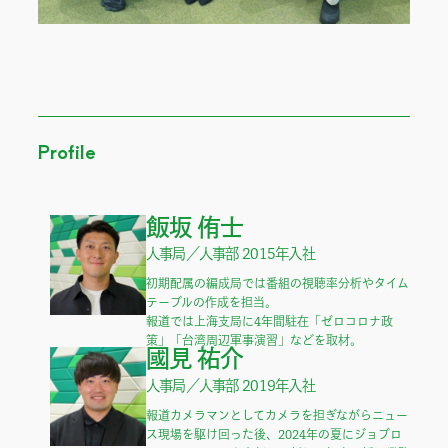
Profile
飯坂 侑士
人事局／人事部 2015年入社
初期配属の編成局では番組の視聴率分析やタイム
テーブルの作成を担当。

報道では上海支局に4年間駐在「ゼロコロナ政
策」「台湾周辺軍事演習」などを取材。
國見 祐介
人事局／人事部 2019年入社
報道カメラマンとしてカメラを担ぎながらニュー
ス現場を駆け回った後、2024年の夏にジョブロ