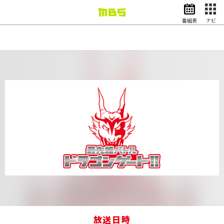
番組表
ナビ
情報・報道
バラエティ
ドラマ
アニメ
スポーツ
動画イズム
ニュース
天気・防災
イベント
映画
アナウンサー
グッズ
EN
検索
番組表
放送日時