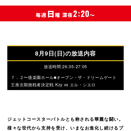
日
2:20
毎週
曜 深夜
～
8月9日(日)の放送内容
放送時間:26:35-27:05
７．２〜後楽園ホール■オープン・ザ・ドリームゲート
王座次期挑戦者決定戦 Kzy vs エル・シエロ
ジェットコースターバトルとも称される華麗な闘い。
様々な世代から支持を受け、いまなお進化し続けるプ