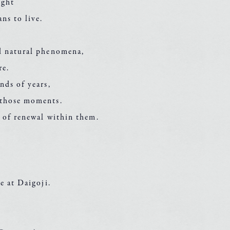
ight
ns to live.
rd natural phenomena,
re.
nds of years,
 those moments.
s of renewal within them.
e at Daigoji.