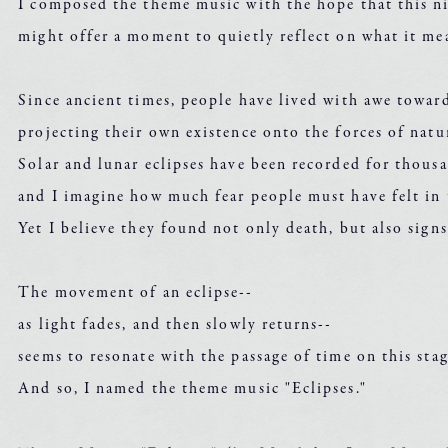
I composed the theme music with the hope that this n
might offer a moment to quietly reflect on what it mea
Since ancient times, people have lived with awe towa
projecting their own existence onto the forces of natu
Solar and lunar eclipses have been recorded for thousa
and I imagine how much fear people must have felt in
Yet I believe they found not only death, but also sign
The movement of an eclipse--
as light fades, and then slowly returns--
seems to resonate with the passage of time on this stag
And so, I named the theme music "Eclipses."