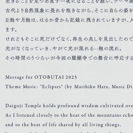
生きることを見つめ直す一夜になることを願い、テーマ曲
古代より自然現象に畏れを抱きながら、そこに自らの姿を
日蝕や月蝕は、はるか昔から記録に残されていますが、
ます。
けれどもそこに死だけでなく、再生の兆しを見出したので
光がなくなっていき、やがて光が現れる--蝕の流れ。
その時間のうつろいが今回の醍醐寺での舞台に呼応するように
Message for OTOBUTAI 2025
Theme Music: "Eclipses" (by Marihiko Hara, Music Di
Daigoji Temple holds profound wisdom cultivated over
As I listened closely to the beat of the mountains ech
and to the beat of life shared by all living things,