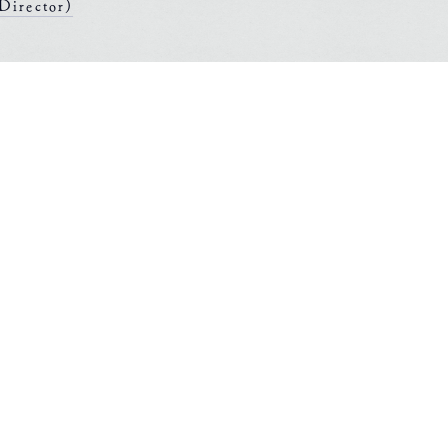
Director)
News list
TOP
TOP