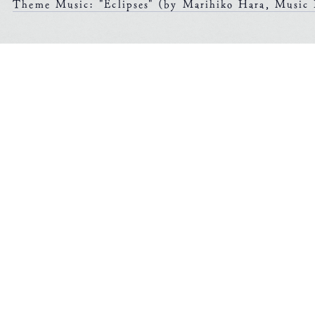
Theme Music: "Eclipses" (by Marihiko Hara, Music 