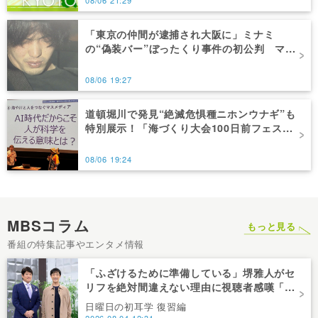
「東京の仲間が逮捕され大阪に」ミナミ
の“偽装バー”ぼったくり事件の初公判 マッ
チングアプリで誘い出した男性から約960万
円だまし取った罪を認めた男
08/06 19:27
道頓堀川で発見“絶滅危惧種ニホンウナギ”も
特別展示！「海づくり大会100日前フェス
タ」桝太一助教も登壇！「人と人のつながり
がすごいシンポジウムは初めて」 研究者や
08/06 19:24
高校生が立場超え白熱クロストーク！
MBSコラム
もっと見る
番組の特集記事やエンタメ情報
「ふざけるために準備している」堺雅人がセ
リフを絶対間違えない理由に視聴者感嘆「ど
んな仕事にも当てはまる」【日曜日の初耳
日曜日の初耳学 復習編
学】
2026.08.04 12:31