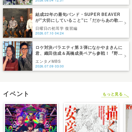
結成22年の最旬バンド・SUPER BEAVER
が"大切にしていること"に「だからあの歌詞
が届けられるんだ」共感の声＜日曜日の初耳
日曜日の初耳学 復習編
学＞
2026.07.10 04:24
ロケ対決バラエティ第３弾になかやまきんに
君、織田信成＆高橋成美ペアら参戦！『野々
村友紀子を黙らせろ！』１２日（日）昼に放
エンタメMBS
送！
2026.07.09 03:00
イベント
もっと見る