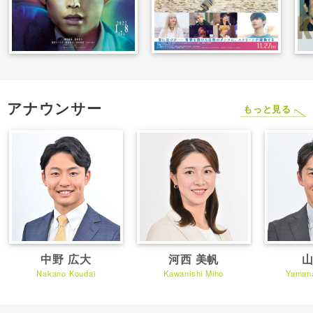
アナウンサー
もっと見る
中野 広大
河西 美帆
山
Nakano Koudai
Kawanishi Miho
Yaman