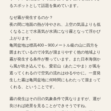
るスポットとして話題を集めています。
なぜ霧が発生するのか？
夜の間に地面の熱が冷やされ、上空の気温よりも低
くなることで水蒸気が水滴になり霧となって浮かび
上がります。
亀岡盆地は標高400～900メートル級の山に四方を
囲まれているので冷気が溜まりやすく他の地域より
霧が発生する条件が整っています。また日本海側か
ら風が吹き込んでも、愛宕山（あたごやま）が風を
遮ってくれるので空気の流れはゆるやかに。一度発
生した霧は亀岡盆地に何時間にもわたって溜まって
くれる、ということです。
霧の発生はその日の気象条件で異なりますが、運が
良ければ絶景を見ることができそうですね。