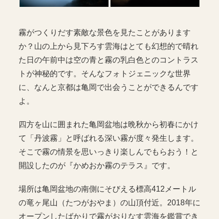
霧がつくりだす素敵な景色を見たことがあります
か？山の上から見下ろす雲海はとても幻想的で晴れ
た日の午前中は空の青と霧の乳白色とのコントラス
トが神秘的です。そんなフォトジェニックな世界
に、なんと京都は亀岡で出会うことができるんです
よ。
四方を山に囲まれた亀岡盆地は晩秋から初春にかけ
て「丹波霧」と呼ばれる深い霧が度々発生します。
そこで霧の情景を思いっきり楽しんでもらおう！と
開設したのが『かめおか霧のテラス』です。
場所は亀岡盆地の南側にそびえる標高412メートル
の竜ヶ尾山（たつがおやま）の山頂付近。2018年に
オープンしたばかりで霧がおりなす雲海を鑑賞でき