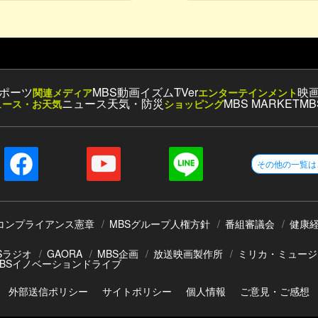
ポーツ
MBS動画イズム
TVer
映
関連メディア
エンターテインメント
ニュース
天気・防災
MBS MARKET
MB
ュース・お天気
ショッピング
その他の一覧は
コンプライアンス憲章
MBSグループ人権方針
番組審議会
健康
Sラジオ
GAORA
MBS企画
放送映画製作所
ミリカ・ミュージ
BSイノベーションドライブ
外部送信ポリシー
サイトポリシー
個人情報
ご意見・ご感想