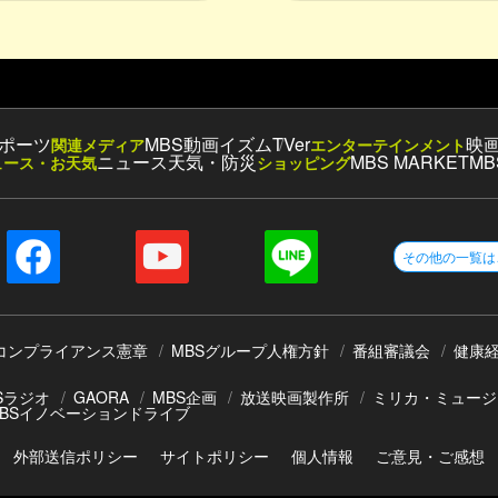
ポーツ
MBS動画イズム
TVer
映
関連メディア
エンターテインメント
ニュース
天気・防災
MBS MARKET
MB
ュース・お天気
ショッピング
その他の一覧は
コンプライアンス憲章
MBSグループ人権方針
番組審議会
健康
Sラジオ
GAORA
MBS企画
放送映画製作所
ミリカ・ミュージ
BSイノベーションドライブ
外部送信ポリシー
サイトポリシー
個人情報
ご意見・ご感想