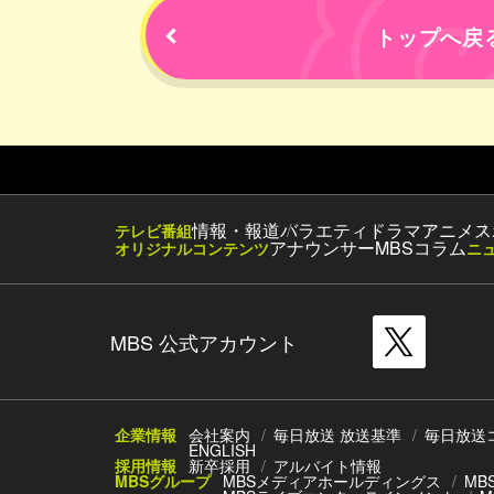
トップへ戻
情報・報道
バラエティ
ドラマ
アニメ
ス
テレビ番組
アナウンサー
MBSコラム
オリジナルコンテンツ
ニ
MBS 公式アカウント
企業情報
会社案内
毎日放送 放送基準
毎日放送
ENGLISH
採用情報
新卒採用
アルバイト情報
MBSグループ
MBSメディアホールディングス
MB