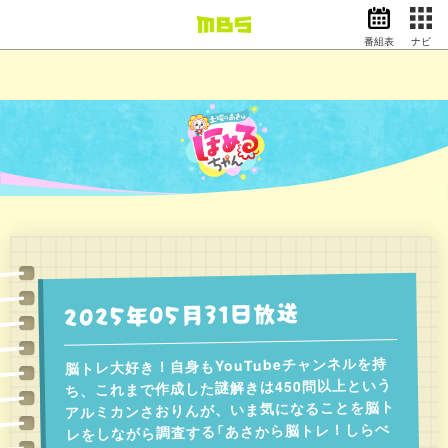
番組表
ナビ
情報・報道
バラエティ
ドラマ
アニメ
スポーツ
動画イズム
ニュース
天気・防災
イベント
2025年05月31日放送
映画
アナウンサー
グッズ
脳トレ大好き！自身もYouTubeチャンネルを持
ち、これまで作成した謎解きは450問以上という
アルミカンさおりんが、いま気になることを脳ト
EN
検索
番組表
レをしながら調査する「あさから脳トレ！しらべ