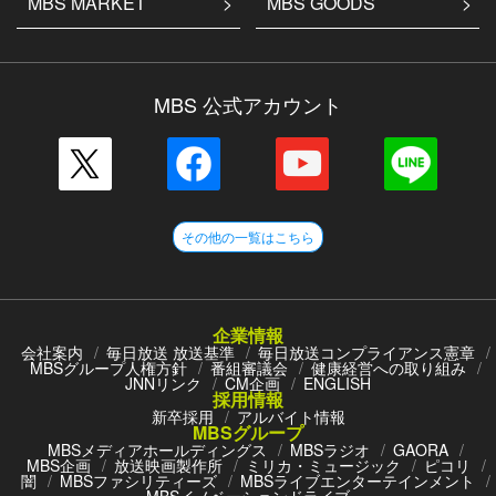
MBS MARKET
MBS GOODS
MBS 公式アカウント
その他の一覧はこちら
企業情報
会社案内
毎日放送 放送基準
毎日放送コンプライアンス憲章
MBSグループ人権方針
番組審議会
健康経営への取り組み
JNNリンク
CM企画
ENGLISH
採用情報
新卒採用
アルバイト情報
MBSグループ
MBSメディアホールディングス
MBSラジオ
GAORA
MBS企画
放送映画製作所
ミリカ・ミュージック
ピコリ
闇
MBSファシリティーズ
MBSライブエンターテインメント