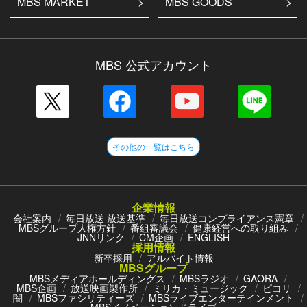
MBS MARKET
MBS GOODS
MBS 公式アカウント
その他の一覧はこちら
企業情報
会社案内
毎日放送 放送基準
毎日放送コンプライアンス憲章
MBSグループ人権方針
番組審議会
健康経営への取り組み
JNNリンク
CM企画
ENGLISH
採用情報
新卒採用
アルバイト情報
MBSグループ
MBSメディアホールディングス
MBSラジオ
GAORA
MBS企画
放送映画製作所
ミリカ・ミュージック
ピコリ
闇
MBSファシリティーズ
MBSライブエンターテインメント