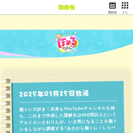
番組表
ナビ
情報・報道
バラエティ
ドラマ
アニメ
スポーツ
動画イズム
ニュース
天気・防災
イベント
2025年01月25日放送
映画
アナウンサー
グッズ
脳トレ大好き！自身もYouTubeチャンネルを持
ち、これまで作成した謎解きは400問以上という
アルミカンさおりんが、いま気になることを脳ト
EN
検索
番組表
レをしながら調査する「あさから脳トレ！しらべ