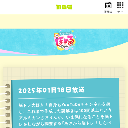
番組表
ナビ
情報・報道
バラエティ
ドラマ
アニメ
スポーツ
動画イズム
ニュース
天気・防災
イベント
2025年01月18日放送
映画
アナウンサー
グッズ
脳トレ大好き！自身もYouTubeチャンネルを持
ち、これまで作成した謎解きは400問以上という
アルミカンさおりんが、いま気になることを脳ト
EN
検索
番組表
レをしながら調査する「あさから脳トレ！しらべ