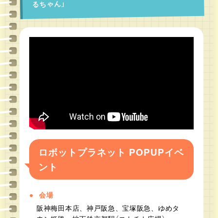
るちゃん」
ロボットプラネット POPUPイベ
ント
会場
阪神梅田本店、神戸阪急、宝塚阪急、ゆめタ