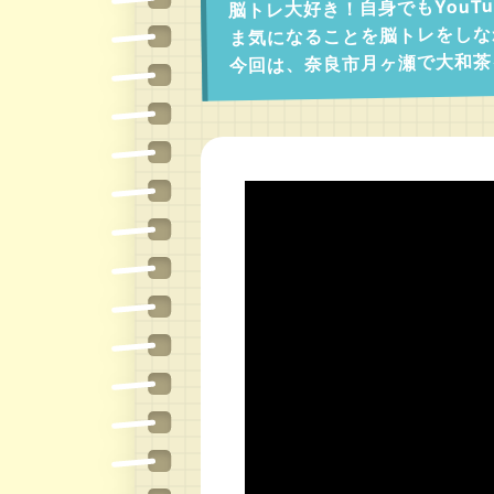
脳トレ大好き！自身でもYouT
ま気になることを脳トレをしな
今回は、奈良市月ヶ瀬で大和茶