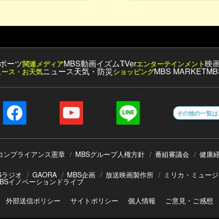
ポーツ
MBS動画イズム
TVer
映
関連メディア
エンターテインメント
ニュース
天気・防災
MBS MARKET
MB
ュース・お天気
ショッピング
その他の一覧は
コンプライアンス憲章
MBSグループ人権方針
番組審議会
健康
Sラジオ
GAORA
MBS企画
放送映画製作所
ミリカ・ミュージ
BSイノベーションドライブ
外部送信ポリシー
サイトポリシー
個人情報
ご意見・ご感想