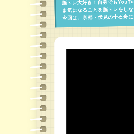
脳トレ大好き！自身でもYouT
ま気になることを脳トレをしな
今回は、京都・伏見の十石舟に