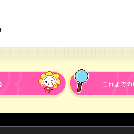
休
る
これまでの