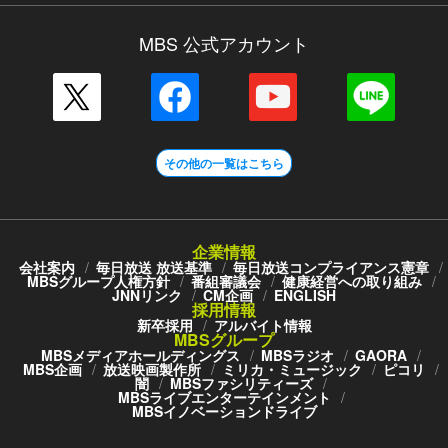
MBS 公式アカウント
その他の一覧はこちら
企業情報
会社案内
毎日放送 放送基準
毎日放送コンプライアンス憲章
MBSグループ人権方針
番組審議会
健康経営への取り組み
JNNリンク
CM企画
ENGLISH
採用情報
新卒採用
アルバイト情報
MBSグループ
MBSメディアホールディングス
MBSラジオ
GAORA
MBS企画
放送映画製作所
ミリカ・ミュージック
ピコリ
闇
MBSファシリティーズ
MBSライブエンターテインメント
MBSイノベーションドライブ