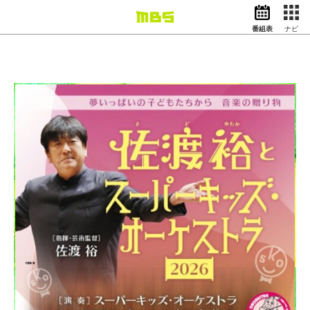
番組表
ナビ
情報・報道
バラエティ
ドラマ
アニメ
スポーツ
動画イズム
ニュース
天気・防災
イベント
映画
アナウンサー
グッズ
EN
検索
番組表