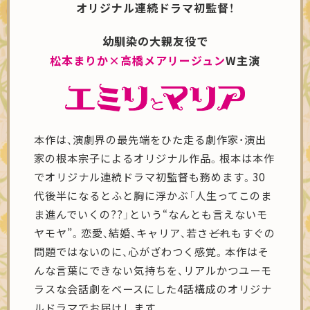
オリジナル連続ドラマ初監督！
幼馴染の大親友役で
松本まりか×高橋メアリージュン
W主演
本作は、演劇界の最先端をひた走る劇作家・演出
家の根本宗子によるオリジナル作品。根本は本作
でオリジナル連続ドラマ初監督も務めます。30
代後半になるとふと胸に浮かぶ「人生ってこのま
ま進んでいくの??」という“なんとも言えないモ
ヤモヤ”。恋愛、結婚、キャリア、若さ――どれもすぐの
問題ではないのに、心がざわつく感覚。本作はそ
んな言葉にできない気持ちを、リアルかつユーモ
ラスな会話劇をベースにした4話構成のオリジナ
ルドラマでお届けします。