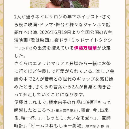
2人が通うネイルサロンの年下ネイリスト・
さく
ら
役に映画・ドラマ・舞台と様々なジャンルで話
題作へ出演、2026年6月19日より全国公開のW主
演映画『君は映画』、夜ドラ「ミッドナイトタクシ
ー」
の出演を控えている
伊藤万理華
が決定
（NHK）
した。
さくらはエミリとマリアと日頃から一緒にお茶
に行くほど仲良しで可愛がられている。楽しい会
話の中で2人が若者との世代のギャップを感じ始
めたとき、さくらの言葉から2人が自身と向き合
って奔走していくことになります。
伊藤はこれまで、根本宗子の作品に映画『もっと
超越したところへ』
、舞台「今、出来
（根本宗子脚本）
る、精一杯。」、「もっとも、大いなる愛へ」、「宝飾
時計」、「ビームスねもしゅー劇場」
（根本宗子 作・演