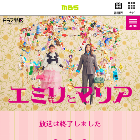
番組表
ナビ
MENU
情報・報道
バラエティ
ドラマ
アニメ
スポーツ
動画イズム
ニュース
天気・防災
イベント
映画
アナウンサー
グッズ
放送は終了しました
EN
検索
番組表