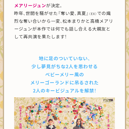
メアリージュン
が決定。
昨年、世間を騒がせた『奪い愛、真夏』
での熾
（EX）
烈な奪い合いから一変、松本まりかと高橋メアリ
ージュンが本作では何でも話し合える大親友と
して再共演を果たします！
地に足のついていない、
少し夢見がちな2人を思わせる
ベビーメリー風の
メリーゴーランドに吊るされた
2人のキービジュアルを解禁！