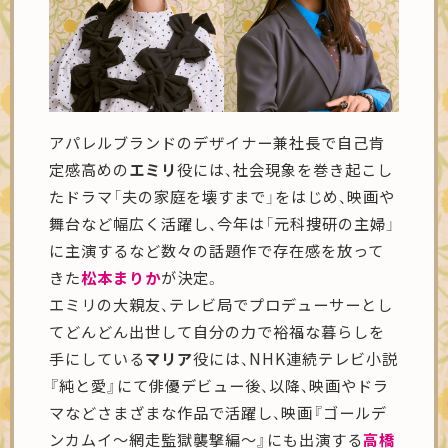
アパレルブランドのデザイナー兼社長で自己肯
定感高めの
エミリ
役には、社会現象を巻き起こし
たドラマ「夫の家庭を壊すまで」をはじめ、映画や
舞台など幅広く活躍し、今年は「元科捜研の主婦」
に主演するなど数々の話題作で存在感を放って
きた
松本まりか
が決定。
エミリの大親友、テレビ局でプロデューサーとし
てどんどん出世して自分の力で裕福な暮らしを
手にしている
マリア
役には、NHK連続テレビ小説
『純と愛』にて俳優デビュー後、以降、映画やドラ
マなどさまざまな作品で活躍し、映画『ゴールデ
ンカムイ～網走監獄襲撃編～』にも出演する
高橋