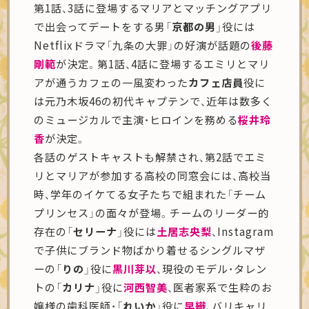
第1話、3話に登場するマリアとマッチングアプリ
で出会ってデートをする男
「京都の男」
役には
Netflixドラマ「九条の大罪」の好演が話題の
後藤
剛範
が決定。第1話、4話に登場するエミリとマリ
アが通うカフェの一風変わった
カフェ店員
役に
は元乃木坂46の初代キャプテンで、近年は数多く
のミュージカルで主演・ヒロインを務める
桜井玲
香
が決定。
各話のゲストキャストも解禁され、第2話でエミ
リとマリアが参加する高校の同窓会には、高校当
時、学年のイケてる女子たちで組まれた「チーム
プリンセス」の面々が登場。チームのリーダー的
存在の
「セリーナ」
役には
土居志央梨
、Instagram
で子供にブランド物ばかり着せるシングルマザ
ーの
「りの」
役に
黒川芽以
、現役のモデル・タレン
トの
「カリナ」
役に
河西智美
、医者家系で生粋のお
嬢様の歯科医師・
「れいか」
役に
早織
、バリキャリ