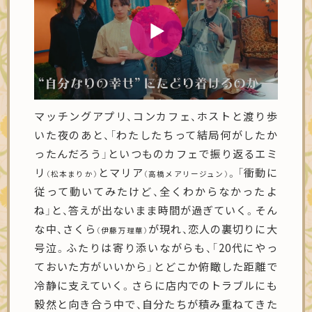
マッチングアプリ、コンカフェ、ホストと渡り歩
いた夜のあと、「わたしたちって結局何がしたか
ったんだろう」といつものカフェで振り返るエミ
リ
とマリア
。「衝動に
（松本まりか）
（高橋メアリージュン）
従って動いてみたけど、全くわからなかったよ
ね」と、答えが出ないまま時間が過ぎていく。そん
な中、さくら
が現れ、恋人の裏切りに大
（伊藤万理華）
号泣。ふたりは寄り添いながらも、「20代にやっ
ておいた方がいいから」とどこか俯瞰した距離で
冷静に支えていく。さらに店内でのトラブルにも
毅然と向き合う中で、自分たちが積み重ねてきた