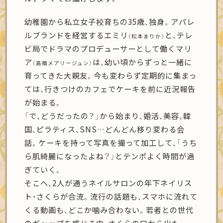
幼稚園から私立女子校育ちの35歳、独身。アパレ
ルブランドを経営するエミリ
と、テレ
（松本まりか）
ビ局でドラマのプロデューサーとして働くマリ
ア
は、幼い頃からずっと一緒に
（高橋メアリージュン）
育ってきた大親友。今も変わらず定期的に集まっ
ては、行きつけのカフェでケーキを前に近況報告
が始まる。
「で、どうだったの？」から始まり、婚活、美容、韓
国、ピラティス、SNS…どんどん移り変わる会
話。ケーキを持って写真を撮って加工して、「うち
ら肌綺麗になったよね？」とテンポよく時間が過
ぎていく。
そこへ、2人が通うネイルサロンの年下ネイリス
ト・さくらが合流。流行の話題も、スマホに流れて
くる動画も、どこか噛み合わない。若者との世代