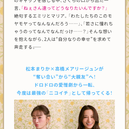
のギャップを感じる中、さくらの口から出た一
言、
「ねぇさん達ってどうなりたいんですか？」
絶句するエミリとマリア。「わたしたちのこのモ
ヤモヤってなんなんだろう……」、「若さに憧れち
ゃうのってなんでなんだっけ……？」そんな想い
を抱えながら、2人は“自分なりの幸せ”を求めて
奔走する――。
松本まりか×
高橋メアリージュンが
“奪い合い”から“大親友”へ！
ドロドロの愛憎劇から一転、
今度は最強の「ニコイチ」
として帰ってくる！