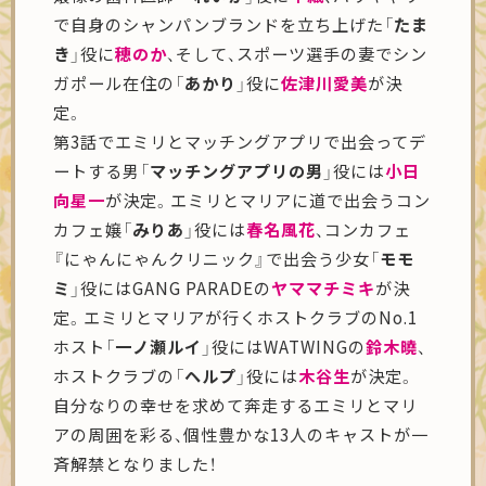
で自身のシャンパンブランドを立ち上げた
「たま
き」
役に
穂のか
、そして、スポーツ選手の妻でシン
ガポール在住の
「あかり」
役に
佐津川愛美
が決
定。
第3話でエミリとマッチングアプリで出会ってデ
ートする男
「マッチングアプリの男」
役には
小日
向星一
が決定。エミリとマリアに道で出会うコン
カフェ嬢
「みりあ」
役には
春名風花
、コンカフェ
『にゃんにゃんクリニック』で出会う少女
「モモ
ミ」
役にはGANG PARADEの
ヤママチミキ
が決
定。エミリとマリアが行くホストクラブのNo.1
ホスト
「一ノ瀬ルイ」
役にはWATWINGの
鈴木曉
、
ホストクラブの
「ヘルプ」
役には
木谷生
が決定。
自分なりの幸せを求めて奔走するエミリとマリ
アの周囲を彩る、個性豊かな13人のキャストが一
斉解禁となりました！