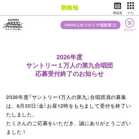
番組表
ナビ
10000人のフロイデ倶楽部
情報・報道
バラエティ
メニュー
ドラマ
アニメ
開催概要
スポーツ
2026年度
合唱団の
ご参加について
サントリー１万人の第九合唱団
動画投稿
動画イズム
ニュース
応募受付終了のお知らせ
天気・防災
イベント
オフィシャル
サポーターズ
映画
アナウンサー
2026年度「サントリー1万人の第九」合唱団員の募集
リモート
レッスン
は、
6月30日（金）お昼12時をもちまして受付を終了い
グッズ
公式グッズ
たしました。
たくさんのご応募をいただき、誠にありがとうござい
１万人の第九の
歴史
ました！
EN
検索
番組表
English