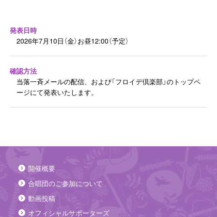
2025年開催概要
よくあるご質問
発表日時
お問い合わせ
2026年7月10日（金）お昼12:00（予定）
確認方法
当落一斉メールの配信、および「フロイデ倶楽部」のトップペ
ージにて発表いたします。
X
Instagram
Facebook
YouTube
開催概要
合唱団のご参加について
動画投稿
オフィシャルサポーターズ