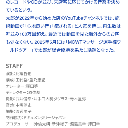
のレコードやCDが並び、来店客に応じてかける音楽を決め
ているという。
太郎が2022年から始めた店のYouTubeチャンネルでは、施
術動画が「心地良い音」「癒される」と人気を博し、再生数は
軒並み100万回超え。最近では動画を見た海外からのお客
も少なくない。2025年5月には「MCWTマッサージ選手権ワ
ールドツアー」で太郎が総合優勝を果たし話題となった。
STAFF
演出：比護哲也
構成：田代裕・重乃康紀
ナレーター：窪田等
ディレクター：原佑基
撮影：武井俊幸・井手口大騎ダグラス・青木星弥
音効：中嶋尊史
編集：渡辺陽子
制作協力：ドキュメンタリージャパン
プロデューサー：沖倫太朗・新津総子・渡邉美幸・押田幸