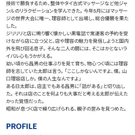
技術で勝負するため、整体やタイ古式マッサージなど他ジャ
ンルのリラクゼーションを学んできた。今年5月にはマッサー
ジの世界大会に唯一、理容師として出場し、総合優勝を果た
した。
ジリリリと店に鳴り響く懐かしい黒電話で常連客の予約を受
けながら店に立つ父と、店や理容の魅力を発信しようと国内
外を飛び回る息子。そんな二人の間には、そこはかとないラ
イバル心もうかがえる。
幼い頃から昌男の仕事ぶりを見て育ち、物心つく頃には理容
師を志していた太郎は言う。「ここしかないんですよ、僕。山
口理容店しか。僕の人生なんですよ」
ある日太郎は、店主でもある昌男に「話がある」と切り出し
た。それは店のことを何よりも大事だと考える太郎が伝えた
かった覚悟だった。
昭和が息づく店で繰り広げられる、親子の営みを見つめた。
PROFILE