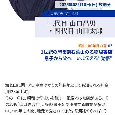
2025年08月10日(日) 放送分
山口理容店
Vol.1364
三代目 山口昌男
・四代目 山口太郎
昭和 100年目の夏
#2
1世紀の時を刻む葉山の名物理容店
息子から父へ いま伝える“覚悟”
海と山に囲まれ、皇室ゆかりの別荘地としても知られる神奈
川県・葉山町。
その一角に、昭和の佇まいを残す一風変わった店がある。そ
の名も「山口理容店」。後継者不足で廃業する同業が多い
中、105年もの間、地元で愛されてきた。暖簾をくぐれば、そ