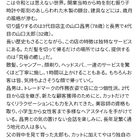
こは令和とは思えない世界。開業当時から時を刻む振り子
時計や彫刻のあしらわれた木製の鏡台、建具などには、歳月
の風格が滲む。
切り盛りするのは3代目店主の山口昌男（78歳）と長男で4代
目の山口太郎（32歳）。
長い歴史もさることながら、この店の特徴は独特なサービス
にある。ただ髪を切って帰るだけの場所ではなく、提供する
のは「究極の癒し」だ。
散髪、シャンプー、顔剃り、ヘッドスパ...一連のサービスを驚
くほど丁寧に施し、1時間以上かけることもある。もちろんお
客は皆、気持ちよさそうな顔で帰っていく。
昌男は、トレードマークの作務衣姿で店に立つ個性派。2代
目から店を継ぎ、新たな顧客獲得のためにと、カットだけで
なくリラクゼーションにも力を入れてきた。美容師の資格も
取り、小学生から女性客まで多様なヘアスタイルを手がけて
いる。昌男との気の置けない会話を楽しみに、長年足繁く通
う地元の人は多い。
父の背中を見て育った太郎も、カットに加えてやはり独自の