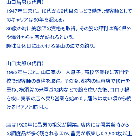
山口昌男（3代目）
1947年生まれ。10代から2代目のもとで働き、理容師として
のキャリアは60年を超える。
30歳の時に美容師の資格も取得。その腕の評判は高く県外
や海外からも客が訪れるという。
趣味は休日に出かける葉山の海での釣り。
山口太郎（4代目）
1992年生まれ。山口家の一人息子。高校卒業後に専門学
校で理容師の資格を取得。その後、都内の理容店で修行を
重ね、横須賀の米軍基地内などで腕を磨いた後、コロナ禍
を機に実家の店へ戻り営業を始めた。趣味は幼い頃から続
けるピアノと筋トレ。
店は1920年に昌男の祖父が開業。店内には開業当時から
の調度品が多く残されるほか、昌男が収集した3,500枚以上