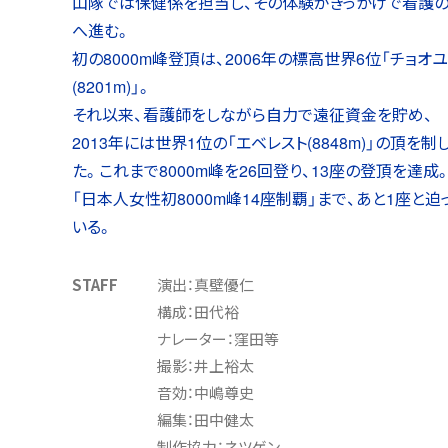
山隊では保健係を担当し、その体験がきっかけで看護
へ進む。
初の8000m峰登頂は、2006年の標高世界6位「チョオ
(8201m)」。
それ以来、看護師をしながら自力で遠征資金を貯め、
2013年には世界1位の「エベレスト(8848m)」の頂を制
た。これまで8000m峰を26回登り、13座の登頂を達成
「日本人女性初8000m峰14座制覇」まで、あと1座と迫
いる。
STAFF
演出：真壁優仁
構成：田代裕
ナレーター：窪田等
撮影：井上裕太
音効：中嶋尊史
編集：田中健太
制作協力：ネツゲン