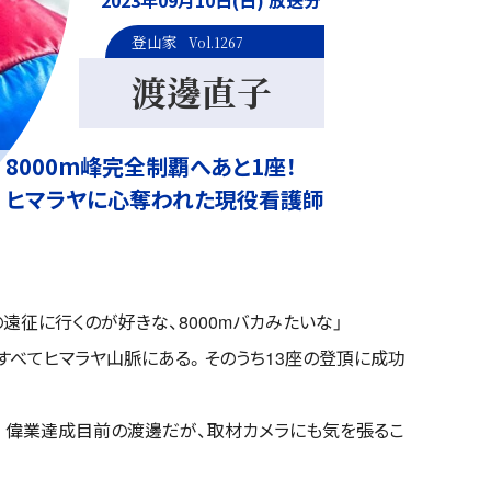
2023年09月10日(日) 放送分
登山家
Vol.1267
渡邊直子
8000m峰完全制覇へあと1座！
ヒマラヤに心奪われた現役看護師
の遠征に行くのが好きな、8000mバカみたいな」
。すべてヒマラヤ山脈にある。そのうち13座の登頂に成功
のみ。偉業達成目前の渡邊だが、取材カメラにも気を張るこ