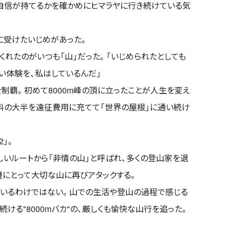
ら自信が持てるかを確かめにヒマラヤに行き続けている気
に受けたいじめがあった。
くれたのがいつも「山」だった。「いじめられたとしても
い体験を、私はしているんだ」
」を制覇。初めて8000m峰の頂に立ったことが人生を変え
給料の大半を遠征費用に充てて「世界の屋根」に通い続け
2」。
しいルートから「非情の山」と呼ばれ、多くの登山家を退
邊にとって大切な山に再びアタックする。
ているわけではない。山での生活や登山の過程で感じる
続ける"8000mバカ"の、厳しくも愉快な山行を追った。