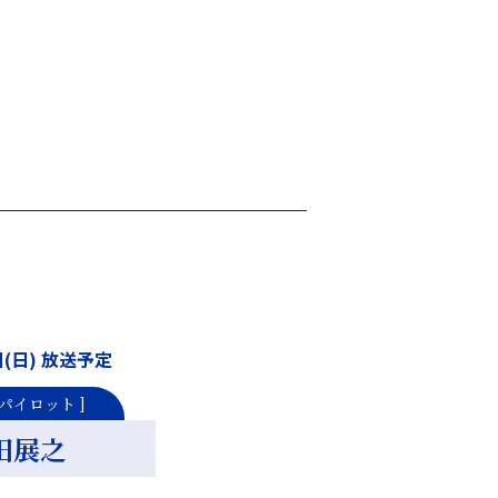
日(日) 放送予定
パイロット ]
田展之