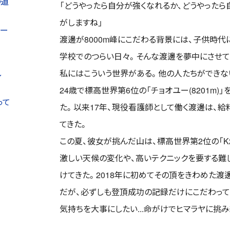
の道
「どうやったら自分が強くなれるか、どうやった
がしますね」
ユー
渡邊が8000m峰にこだわる背景には、子供時代
学校でのつらい日々。そんな渡邊を夢中にさせて
し
私にはこういう世界がある。他の人たちができな
。
24歳で標高世界第6位の「チョオユー(8201m)
って
た。以来17年、現役看護師として働く渡邊は、
てきた。
この夏、彼女が挑んだ山は、標高世界第2位の「K
激しい天候の変化や、高いテクニックを要する難
けてきた。2018年に初めてその頂をきわめた渡
だが、必ずしも登頂成功の記録だけにこだわっ
気持ちを大事にしたい...命がけでヒマラヤに挑み