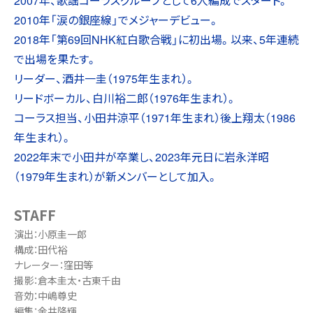
2007年、歌謡コーラスグループとして6人編成でスタート。
2010年「涙の銀座線」でメジャーデビュー。
2018年「第69回NHK紅白歌合戦」に初出場。以来、5年連続
で出場を果たす。
リーダー、酒井一圭（1975年生まれ）。
リードボーカル、白川裕二郎（1976年生まれ）。
コーラス担当、小田井涼平（1971年生まれ）後上翔太（1986
年生まれ）。
2022年末で小田井が卒業し、2023年元日に岩永洋昭
（1979年生まれ）が新メンバーとして加入。
STAFF
演出：小原圭一郎
構成：田代裕
ナレーター：窪田等
撮影：倉本圭太・古東千由
音効：中嶋尊史
編集：金井隆輝