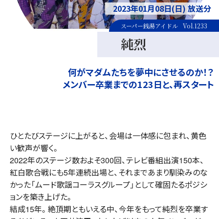
2023年01月08日(日) 放送分
スーパー銭湯アイドル
Vol.1233
純烈
何がマダムたちを夢中にさせるのか！？
メンバー卒業までの123日と、再スタート
ひとたびステージに上がると、会場は一体感に包まれ、黄色
い歓声が響く。
2022年のステージ数およそ300回、テレビ番組出演150本、
紅白歌合戦にも5年連続出場と、それまであまり馴染みのな
かった「ムード歌謡コーラスグループ」として確固たるポジシ
ョンを築き上げた。
結成15年。絶頂期ともいえる中、今年をもって純烈を卒業す