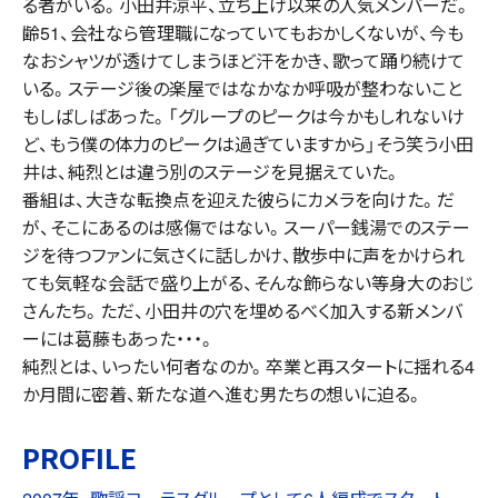
る者がいる。小田井涼平、立ち上げ以来の人気メンバーだ。
齢51、会社なら管理職になっていてもおかしくないが、今も
なおシャツが透けてしまうほど汗をかき、歌って踊り続けて
いる。ステージ後の楽屋ではなかなか呼吸が整わないこと
もしばしばあった。「グループのピークは今かもしれないけ
ど、もう僕の体力のピークは過ぎていますから」そう笑う小田
井は、純烈とは違う別のステージを見据えていた。
番組は、大きな転換点を迎えた彼らにカメラを向けた。だ
が、そこにあるのは感傷ではない。スーパー銭湯でのステー
ジを待つファンに気さくに話しかけ、散歩中に声をかけられ
ても気軽な会話で盛り上がる、そんな飾らない等身大のおじ
さんたち。ただ、小田井の穴を埋めるべく加入する新メンバ
ーには葛藤もあった・・・。
純烈とは、いったい何者なのか。卒業と再スタートに揺れる4
か月間に密着、新たな道へ進む男たちの想いに迫る。
PROFILE