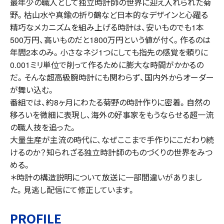
最年少の職人として独立時計師の世界に迎え入れられた菊
野。枯山水や真鍮の折り鶴など日本的なデザインと心躍る
精巧なメカニズムを組み上げる時計は、安いものでも1本
500万円、高いものだと1800万円という値が付く。作るのは
年間2本のみ。小さなネジ1つにしても指先の感覚を頼りに
0.001ミリ単位で削って作るために膨大な時間がかかるの
だ。そんな超高級腕時計にも関わらず、国内外からオーダー
が舞い込む。
番組では、約8ヶ月にわたる菊野の時計作りに密着。自然の
移ろいを微細に表現し、海外の好事家をもうならせる超一流
の職人技を追った。
大量生産が主流の時代に、なぜここまで手作りにこだわり続
けるのか？知られざる独立時計師のものづくりの世界をみつ
める。
＊時計の構造説明について放送に一部間違いがありまし
た。見逃し配信にて修正しています。
PROFILE