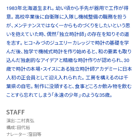
1983年北海道生まれ。幼い頃から手先が器用で工作が得
意。高校卒業後に自衛隊に入隊し機械整備の職務を担う
が、メンテナンスではなく一からものづくりをしたいという思
いを抱えていた時、偶然「独立時計師」の存在を知りその道
を志す。ヒコ・みづのジュエリーカレッジで時計の基礎を学
んだ後、独学で機械式時計を作り始めると、和の要素も取り
込んだ独創的なアイデアと精緻な時計作りが認められ、30
歳で時計の本場・スイスにある独立時計師アカデミーに日本
人初の正会員として迎え入れられた。工房を構えるのは千
葉県の自宅。制作に没頭すると、食事どころか飲み物を飲む
ことすら忘れてしまう「永遠の少年」のような35歳。
STAFF
演出：二村真弘
構成：田代裕
ナレーター：窪田等