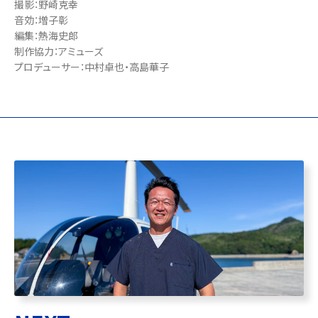
撮影：野崎克幸
音効：増子彰
編集：熱海史郎
制作協力：アミューズ
プロデューサー：中村卓也・高島華子