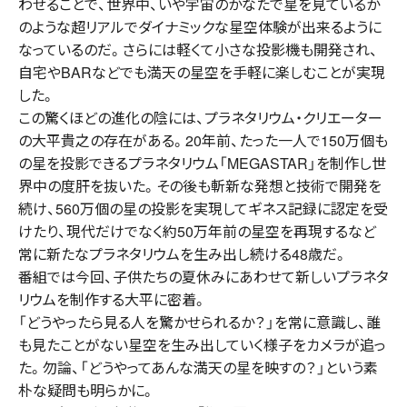
わせることで、世界中、いや宇宙のかなたで星を見ているか
のような超リアルでダイナミックな星空体験が出来るように
なっているのだ。さらには軽くて小さな投影機も開発され、
自宅やBARなどでも満天の星空を手軽に楽しむことが実現
した。
この驚くほどの進化の陰には、プラネタリウム・クリエーター
の大平貴之の存在がある。20年前、たった一人で150万個も
の星を投影できるプラネタリウム「MEGASTAR」を制作し世
界中の度肝を抜いた。その後も斬新な発想と技術で開発を
続け、560万個の星の投影を実現してギネス記録に認定を受
けたり、現代だけでなく約50万年前の星空を再現するなど
常に新たなプラネタリウムを生み出し続ける48歳だ。
番組では今回、子供たちの夏休みにあわせて新しいプラネタ
リウムを制作する大平に密着。
「どうやったら見る人を驚かせられるか？」を常に意識し、誰
も見たことがない星空を生み出していく様子をカメラが追っ
た。勿論、「どうやってあんな満天の星を映すの？」という素
朴な疑問も明らかに。