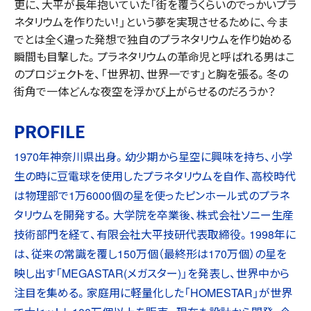
更に、大平が長年抱いていた「街を覆うくらいのでっかいプラ
ネタリウムを作りたい！」という夢を実現させるために、今ま
でとは全く違った発想で独自のプラネタリウムを作り始める
瞬間も目撃した。プラネタリウムの革命児と呼ばれる男はこ
のプロジェクトを、「世界初、世界一です」と胸を張る。冬の
街角で一体どんな夜空を浮かび上がらせるのだろうか？
PROFILE
1970年神奈川県出身。幼少期から星空に興味を持ち、小学
生の時に豆電球を使用したプラネタリウムを自作、高校時代
は物理部で1万6000個の星を使ったピンホール式のプラネ
タリウムを開発する。大学院を卒業後、株式会社ソニー生産
技術部門を経て、有限会社大平技研代表取締役。1998年に
は、従来の常識を覆し150万個（最終形は170万個）の星を
映し出す「MEGASTAR(メガスター)」を発表し、世界中から
注目を集める。家庭用に軽量化した「HOMESTAR」が世界