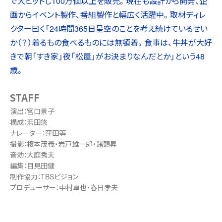
で大ヒットし100万個以上を販売。現在も設計から開発、企
画からイベント製作、番組製作と幅広く活躍中。取材ディレ
クター曰く「24時間365日星空のことを考え続けているせい
か（？）着るもの食べるものには無頓着。食事は、牛丼が大好
きで朝「すき家」夜「松屋」がお決まりなんだとか」という48
歳。
STAFF
演出：宮口景子
構成：浜田悠
ナレーター：窪田等
撮影：榎本茂義・岩戸雄一郎・諸頭昇
音効：大庭秀夫
編集：目見田健
制作協力：TBSビジョン
プロデューサー：中村卓也・春日孝夫