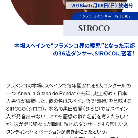
2018年07月08日(日) 放送分
フラメンコダンサー
Vol.1009
SIROCO
本場スペインで“フラメンコ界の寵児”となった京都
の36歳ダンサー、SIROCOに密着！
フラメンコの本場、スペインで毎年開かれる5大コンクールの
一つ"Aniya la Gitana de Ronda"で去年、史上初めて日本
人男性が優勝した。彼の名はスペイン語で"熱風"を意味する
SIROCO（シロコ）。本名の黒田紘登（ひろと）ではスペイン
人が発音出来ないことから語感の似た名前を考えたらしい
が、彼が踊り終わった瞬間、現地のダンサーですら珍しいス
タンディング・オベーションが沸き起こったという。