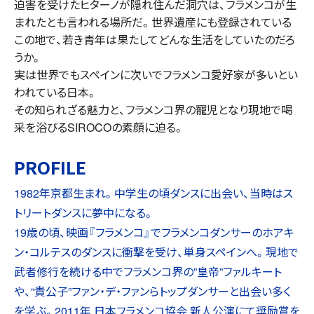
迫害を受けたヒターノが隠れ住んだ洞穴は、フラメンコが生
まれたとも言われる場所だ。世界遺産にも登録されている
この地で、若き青年は果たしてどんな生活をしていたのだろ
うか。
実は世界でもスペインに次いでフラメンコ愛好家が多いとい
われている日本。
その知られざる魅力と、フラメンコ界の寵児となり現地で喝
采を浴びるSIROCOの素顔に迫る。
PROFILE
1982年京都生まれ。中学生の頃ダンスに出会い、当時はス
トリートダンスに夢中になる。
19歳の頃、映画『フラメンコ』でフラメンコダンサーのホアキ
ン・コルテスのダンスに衝撃を受け、単身スペインへ。現地で
武者修行を続ける中でフラメンコ界の”皇帝”ファルキート
や、“貴公子”ファン・デ・ファンらトップダンサーと出会い多く
を学ぶ。2011年 日本フラメンコ協会 新人公演にて奨励賞を