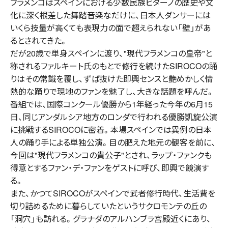
フラメンコはスペインにおける少数民族ヒターノの歴史や文
化に深く根差した舞踏音楽なだけに、日本人ダンサーには
いくら技量が高くても表現力の面で超えられない「壁」があ
るとされてきた。
だが20歳で単身スペインに渡り、"現代フラメンコの皇帝"と
称されるファルキート氏のもとで修行を続けたSIROCOの踊
りはその常識を覆し、ずば抜けた即興センスと艶めかしく情
熱的な踊りで現地のファンを魅了し、大きな話題を呼んだ。
番組では、国際コンクール優勝から1年経った今年の6月15
日、同じアンダルシア地方のロンダで行われる優勝凱旋公演
に挑戦するSIROCOに密着。本場スペインでは異例の日本
人の踊り手による単独公演。目の肥えた地元の観客を前に、
今回は"現代フラメンコの貴公子"とされ、ラップ・ファンクも
得意とするファン・デ・ファンをゲストに呼び、即興で競演す
る。
また、かつてSIROCOがスペインで武者修行時代、生活費を
切り詰めるために暮らしていたというサクロモンテの丘の
「洞穴」も訪れる。グラナダのアルハンブラ宮殿近くにあり、