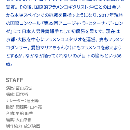
受賞。その後、国際的フラメンコギタリスト 沖仁との出会い
から本場スペインでの挑戦を目指すようになり、2017年現地
の国際コンクール『第23回アニージャ・ラ・ヒターナ・デ・ロン
ダ』にて日本人男性舞踊手として初優勝を果たす。現在は
京都・大阪を中心にフラメンコスタジオを運営。妻もフラメン
コダンサー。愛娘マリアちゃん（2）にもフラメンコを教えよう
とするが、なかなか踊ってくれないのが目下の悩みという36
歳。
STAFF
演出：冨山拓也
構成：田代裕
ナレーター：窪田等
撮影：関照男・山本亮
音効：早船 麻季
編集：大山幸樹
制作協力：放送映画