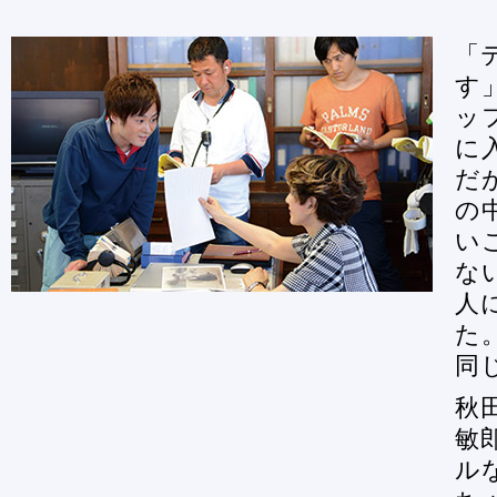
「
す
ッ
に
だ
の
い
な
人
た
同
秋
敏
ル