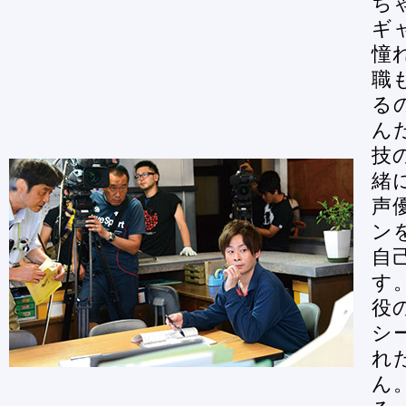
ち
ギ
憧
職
る
ん
技
緒
声
ン
自
す
役
シ
れ
ん