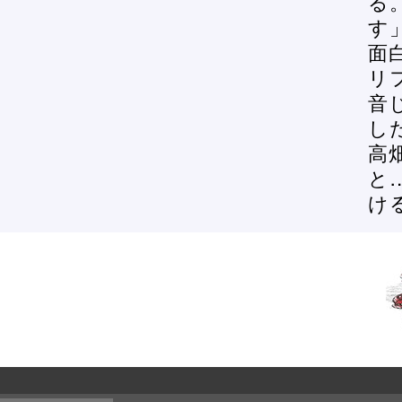
る
す
面
リ
音
し
高
と
け