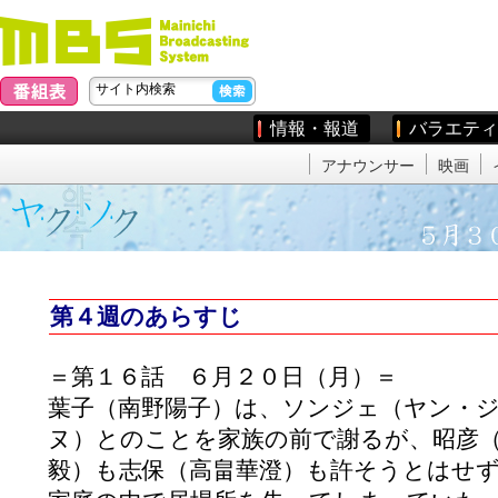
情報・報道
バラエティ
アナウンサー
映画
第４週のあらすじ
＝第１６話 ６月２０日（月）＝
葉子（南野陽子）は、ソンジェ（ヤン・
ヌ）とのことを家族の前で謝るが、昭彦
毅）も志保（高畠華澄）も許そうとはせ