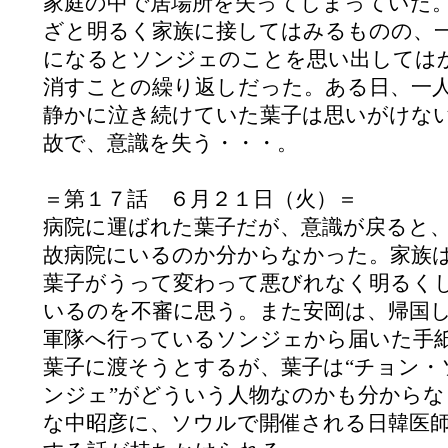
家庭の中で居場所を失ってしまっていた
ざと明るく家族に接してはみるものの、
になるとソンジェのことを思い出しては
消すことの繰り返しだった。ある日、一
静かに泣き続けていた葉子は思いがけな
故で、意識を失う・・・。
＝第１７話 ６月２１日（火）＝
病院に運ばれた葉子だが、意識が戻ると
故病院にいるのか分からなかった。家族
葉子がうって変わって悪びれなく明るく
いるのを不審に思う。また安岡は、帰国
軍隊へ行っているソンジェから届いた手
葉子に渡そうとするが、葉子は“チョン・
ンジェ”がどういう人物なのかも分から
な中昭彦に、ソウルで開催される日韓医