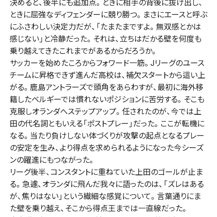
決めると、後半にも追加点。ときに相手の背後に抜け出し、
ときに屈強なディフェンダーに競り勝つ。まさにエースと呼ぶ
にふさわしい決定力だが、「たまたまですよ。無双感とかは
感じない」と冷静だった。それは、立ちはだかる壁を何度も
乗り越えてきたこれまでがあるからだろうか。
サッカーを始めたころからフォワード一筋。Jリーグのユース
チームに昇格できず進んだ高校は、補欠スタートから這い上
がる。鹿島アントラーズで頭角をあらわすが、最初に海外移
籍したベルギーでは慣れないポジションに苦労する。そこも
克服しオランダへステップアップ。任されたのが、今では上
田の代名詞ともいえる「ポストプレー」だった。ここが転機に
なる。当たり負けしない体づくりが攻撃の起点となるプレー
の安定を生み、より得点を求められるようになった今シーズ
ンの躍進にもつながった。
リーグ後半、コンスタントに重ねていた上田のゴールが止ま
る。急遽、オランダに飛んだ我々に語ったのは、「ズレはある
が、焦りはない」という繊細な感覚について。言葉通りにま
た壁を乗り越え、そこから得点王までは一直線だった。