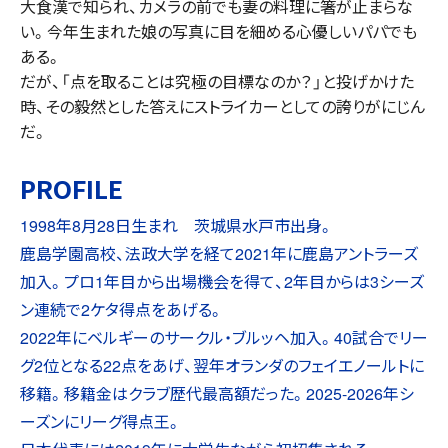
大食漢で知られ、カメラの前でも妻の料理に箸が止まらな
い。今年生まれた娘の写真に目を細める心優しいパパでも
ある。
だが、「点を取ることは究極の目標なのか？」と投げかけた
時、その毅然とした答えにストライカーとしての誇りがにじん
だ。
PROFILE
1998年8月28日生まれ 茨城県水戸市出身。
鹿島学園高校、法政大学を経て2021年に鹿島アントラーズ
加入。プロ1年目から出場機会を得て、2年目からは3シーズ
ン連続で2ケタ得点をあげる。
2022年にベルギーのサークル・ブルッヘ加入。40試合でリー
グ2位となる22点をあげ、翌年オランダのフェイエノールトに
移籍。移籍金はクラブ歴代最高額だった。2025-2026年シ
ーズンにリーグ得点王。