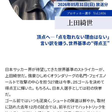
2026年05月31日(日) 放送分
プロサッカー選手
Vol.1406
上田綺世
頂点へ― 「点を取れない理由はない」
言い訳を嫌う、世界基準の“得点王”
日本サッカー界が待望してきた世界基準のストライカーが、
上田綺世だ。強豪ひしめくオランダリーグの名門・フェイエノ
ールトで攻撃の中心を担う27歳は今季、25ゴールを決めて
得点王に輝いた。もちろん、日本人選手としては初の快挙
だ。
ゴール前ではいつも泥臭く、シュートの弾道は鮮やか。取材
に訪れた去年12月の試合では、前半だけでハットトリックを