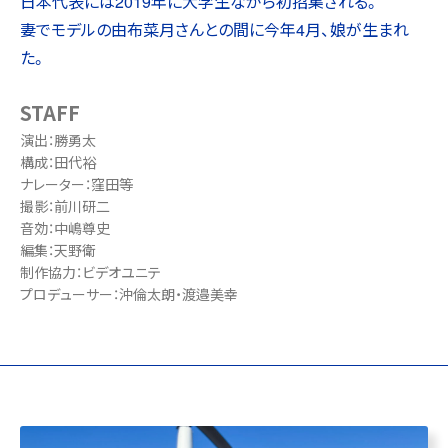
日本代表には2019年に大学生ながら初招集される。
妻でモデルの由布菜月さんとの間に今年4月、娘が生まれ
た。
STAFF
演出：勝勇太
構成：田代裕
ナレーター：窪田等
撮影：前川研二
音効：中嶋尊史
編集：天野衛
制作協力：ビデオユニテ
プロデューサー：沖倫太朗・渡邉美幸