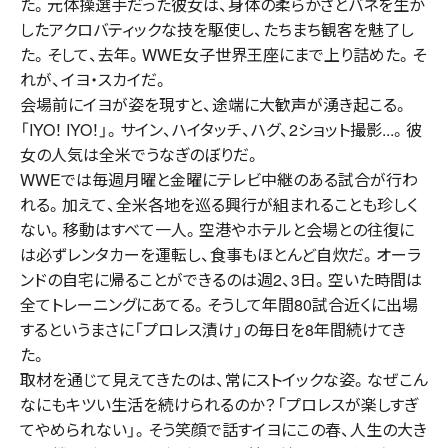
た。元体操選手だった彼女は、身体の柔らかさとバネを生か
したアクロバティックな技を駆使し、たちまち観客を魅了し
た。そして、去年。WWE女子世界王座にまで上り詰めた。そ
れが、イヨ・スカイだ。
会場前にイヨが姿を現すと、途端に大歓声が湧き起こる。
「IYO！ IYO！」。サイン、ハイタッチ、ハグ、2ショット撮影...。彼
女の人気は全米でうなぎのぼりだ。
WWEでは毎週月曜と金曜にテレビ中継のある試合が行わ
れる。加えて、全米各地を巡る興行が組まれることも珍しく
ない。移動はすべて一人。空港やホテルと会場との往復に
は必ずレンタカーを運転し、食事もほとんど自炊だ。オーラ
ンドの自宅に帰ることができるのは週2、3日。空いた時間は
全てトレーニングにあてる。そうして年間80試合近くに出場
するというまさに「プロレス漬け」の毎日を8年間続けてき
た。
取材を通じて見えてきたのは、常にストイックな姿。なぜこん
なにもキツい生活を続けられるのか？「プロレスが楽しすぎ
てやめられない」。そう笑顔で話すイヨにこの春、人生の大き