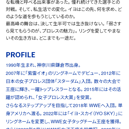
な転機と呼べる出来事があった。憧れ続けてきた選手との
対戦。そして、私生活での変化。イヨはこの先、何を求め、ど
のような道を歩もうとしているのか。
最高峰の舞台は、決して生半可では生き抜けない。「弱さす
ら見てもらうのが、プロレスの魅力」。リングを愛してやまな
いその生き方は、どこまでも一途だ。
PROFILE
1990年生まれ、神奈川県鎌倉市出身。
2007年に「紫雷イオ」のリングネームでデビュー、2012年に
日本の女子プロレス団体「スターダム」入団。数々の大会で
王座に輝き、一躍トップレスラーとなる。2015年にはその活
躍が認められ、「女子プロレス大賞」を受賞。
さらなるステップアップを目指して2018年 WWEへ入団。単
身アメリカへ渡る。2022年には「イヨ・スカイ（IYO SKY）」に
リングネームを変更し、WWE女子タッグチーム王座を獲得。