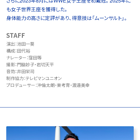
さらに2023年8月にはWWE女子王座を初戴冠。2025年に
も女子世界王座を獲得した。
身体能力の高さに定評があり、得意技は「ムーンサルト」。
STAFF
演出：池田一葵
構成：田代裕
ナレーター：窪田等
撮影：門脇妙子・岩切天平
音効：井田栄司
制作協力：テレビマンユニオン
プロデューサー：沖倫太朗・東考育・渡邉美幸