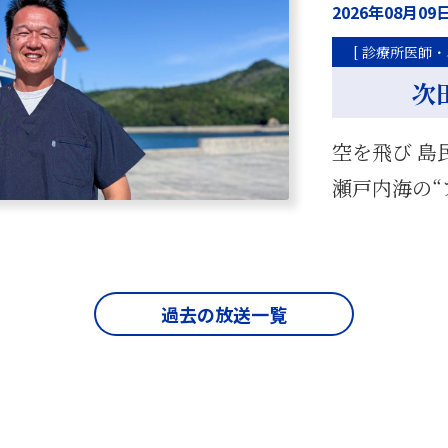
2026年08月09
[ 診療所医師・
次
空を飛び 島
瀬戸内海の“
過去の放送一覧