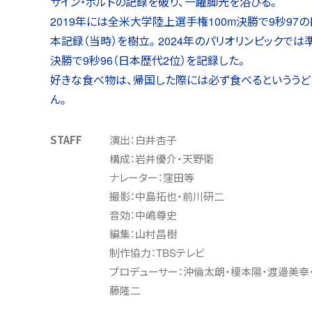
サイン・ボルトの記録を破り、一躍脚光を浴びる。
2019年には全米大学陸上選手権100m決勝で9秒97の
本記録（当時）を樹立。2024年のパリオリンピックでは
決勝で9秒96（日本歴代2位）を記録した。
好きな食べ物は、帰国した際には必ず食べるといううど
ん。
STAFF
演出：白井杏子
構成：岩井優介・天野衛
ナレーター：窪田等
撮影：中島拓也・前川研二
音効：中嶋尊史
編集：山村昌樹
制作協力：TBSテレビ
プロデューサー：沖倫太朗・榎本陽・渡邉美幸
藤隆二