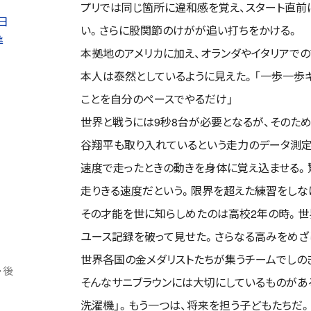
プリでは同じ箇所に違和感を覚え、スタート直前
日
い。さらに股関節のけがが追い打ちをかける。
準
本拠地のアメリカに加え、オランダやイタリアで
本人は泰然としているように見えた。「一歩一歩
ことを自分のペースでやるだけ」
世界と戦うには9秒8台が必要となるが、そのた
谷翔平も取り入れているという走力のデータ測定
速度で走ったときの動きを身体に覚え込ませる。驚
走りきる速度だという。限界を超えた練習をしな
その才能を世に知らしめたのは高校2年の時。世界
ユース記録を破って見せた。さらなる高みをめざ
世界各国の金メダリストたちが集うチームでしの
・後
そんなサニブラウンには大切にしているものがあ
洗濯機」。もう一つは、将来を担う子どもたちだ。