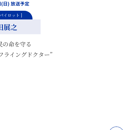
日(日) 放送予定
パイロット ]
田展之
民の命を守る
フライングドクター”