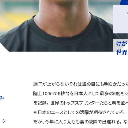
けが
世界
調子が上がらない――それは誰の目にも明らかだっ
陸上100mで9秒台を日本人として最多の6度も
g。
を記録。世界のトップスプリンターたちと肩を並
も日本のエースとしての活躍が期待されている。
。ウ
だが、今年に入り太もも裏の故障で出遅れる。な