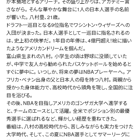
が本拠地とするアリーナ。その盛り上がりは、アカデミー賞
さながら。そんな華やかな舞台に1人の日本人選手の名前
が響いた。八村塁、21歳。
ドラフト一巡目となる9位指名でワシントン・ウィザーズへの
入団が決まった。日本人選手として一巡目に指名されるの
は、史上初の快挙だ。1年目の年俸は、4億円超え！絵に描い
たようなアメリカンドリームを掴んだ。
富山県生まれの八村。小学生の頃は野球に没頭していた
が、中学で友人から勧められたバスケットボールを始めると
すぐに夢中に。いつしか、将来の夢はNBAプレーヤーへ。ア
フリカ・ベナン出身の父と日本人の母を持つ八村。両親から
授かった身体能力で、高校時代から頭角を現し、全国的に注
目を浴びる。
その後、NBAを目指しアメリカのゴンザガ大学へ進学する
と、チームのエースとして活躍。全米でポジション別の最優
秀選手に選ばれるなど、輝かしい経歴を重ねてきた。
番組は、八村の高校時代から、苦しみながらも実力をつけた
大学時代、そして、この夏にNBA選手としてサマーリーグに