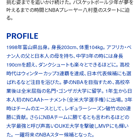
挑む姿までを追いかけ続けた。バスケットボール少年が夢を
叶えるまでの時間とNBAプレーヤー八村塁のスタートに迫
る。
PROFILE
1998年富山県出身。身長203cm、体重104kg。アフリカ・ベ
ナン人の父と日本人の母を持ち、中学3年の時には身長
190cmを超え、ダンクシュートも楽々とできるほどに。高校
時代はウィンターカップ3連覇を達成、日本代表候補にも選
ばれるなど注目を浴びた。夢のNBAを目指すため、高校卒
業後は全米屈指の名門・ゴンザガ大学に留学。1年生から日
本人初のNCAAトーナメント（全米大学選手権）に出場。3年
時はチームのエースとして、レギュラーシーズン破竹の20連
勝に貢献。さらにNBAチームに勝てるとも言われるほどの
大学最強と呼び声高いDUKE大学を撃破しMVPにも輝い
た。一躍将来のNBAスター候補となった。