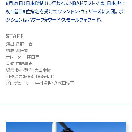
6月21日（日本時間）に行われたNBAドラフトでは、日本史上
初1巡目9位指名を受けてワシントン・ウィザーズに入団。ポ
ジションはパワーフォワード/スモールフォワード。
STAFF
演出：丹野 直
構成：浜田悠
ナレーター：窪田等
音効：中嶋尊史
編集：桝本賢治・大山幸樹
制作協力：MBS・TBSテレビ
プロデューサー：中村卓也・八代田俊平