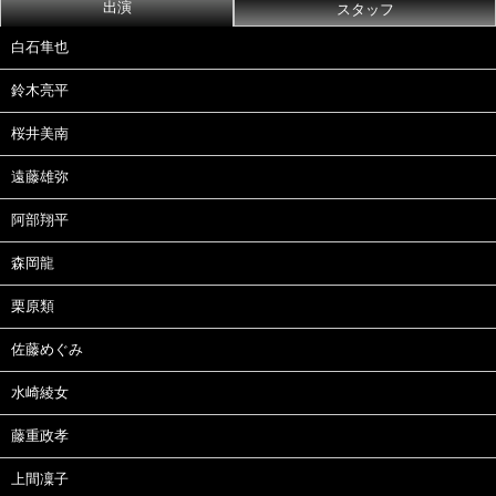
出演
スタッフ
白石隼也
鈴木亮平
桜井美南
遠藤雄弥
阿部翔平
森岡龍
栗原類
佐藤めぐみ
水崎綾女
藤重政孝
上間凜子