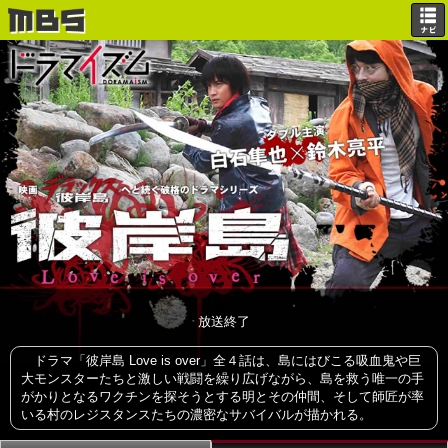
放送終了
ドラマ「彼岸島 Love is over」全４話は、島にはびこる吸血鬼や巨
大モンスターたちと激しい戦闘を繰り広げながら、島を救う唯一の手
がかりとなるワクチンを探そうとする明とその仲間、そして師匠が率
いる村のレジスタンスたちの濃密なサバイバルが描かれる。