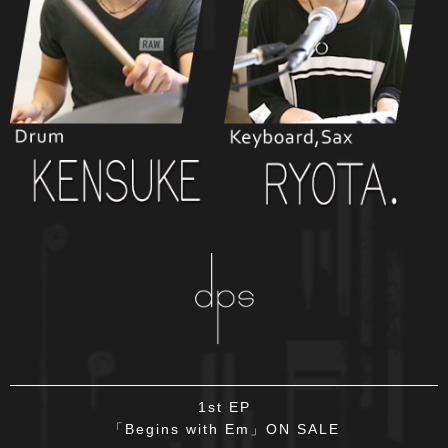
1st EP
「Begins with Em」ON SALE