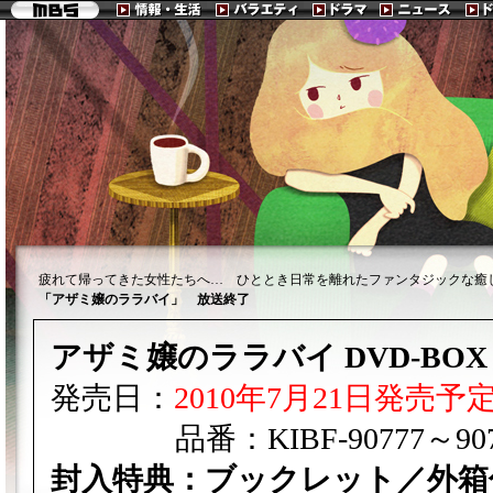
疲れて帰ってきた女性たちへ… ひととき日常を離れたファンタジックな
「アザミ嬢のララバイ」 放送終了
アザミ嬢のララバイ DVD-B
発売日：
2010年7月21日発売予
品番：KIBF-90777～90
封入特典：ブックレット／外箱