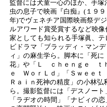
監督には犬童一心のほか、手塚
虫の息子で映画『白痴』(１９９
年)でヴェネチア国際映画祭デ
ルアワード賞受賞するなど映像
家としても知られる手塚眞、テ
ビドラマ「ブラッディ・マンデ
ィ」の麻生学ら。脚本に「死に
花」や「Ｌ ｃｈｅｎｇｅ ｔ
ｅ ＷｏｒＬｄ」「Ｓｗｅｅ
Ｒａｉｎ死神の精度」の小林弘
ら。撮影監督には「デスノート
「ラヂオの時間」「ナビィの恋