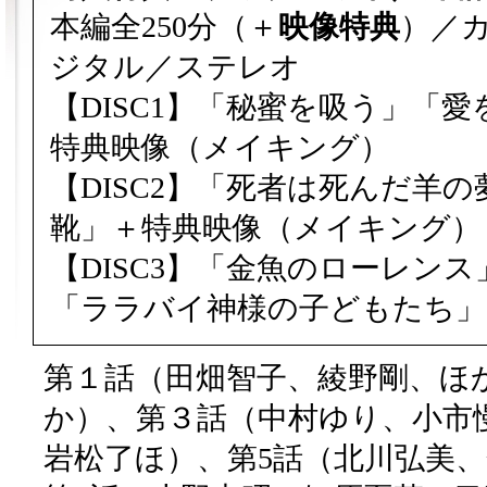
本編全250分（＋
映像特典
）／カ
ジタル／ステレオ
【DISC1】「秘蜜を吸う」「
特典映像（メイキング）
【DISC2】「死者は死んだ羊の夢を
靴」＋特典映像（メイキング）
【DISC3】「金魚のローレン
「ララバイ神様の子どもたち」
第１話（田畑智子、綾野剛、ほ
か）、第３話（中村ゆり、小市
岩松了ほ）、第5話（北川弘美