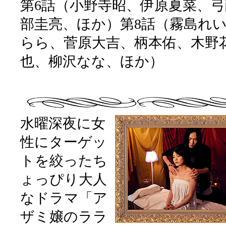
第6話（小野寺昭、伊原夏菜、
部圭亮、ほか）第8話（霧島れ
らら、菅原大吉、柄本佑、木野
也、柳沢なな、ほか）
水曜深夜に女
性にターゲッ
トを絞ったち
ょっぴり大人
なドラマ「ア
ザミ嬢のララ