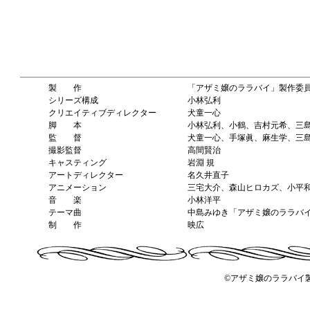
製 作
「アザミ嬢のララバイ」製作委
シリーズ構成
小林弘利
クリエイティブディレクター
犬童一心
脚 本
小林弘利、小鶴、吉村元希、三
監 督
犬童一心、手塚眞、麻生学、三
撮影監督
高間賢治
キャスティング
岩淵 規
アートディレクター
名久井直子
アニメーション
三宅大介、森山ヒロカズ、小平
音 楽
小林洋平
テーマ曲
中島みゆき「アザミ嬢のララバイ
制 作
映広
©アザミ嬢のララバイ