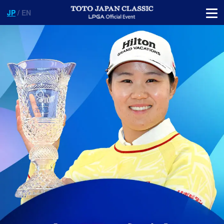
JP
/
EN