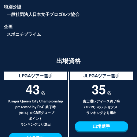
特別公認
一般社団法人日本女子プロゴルフ協会
企画
スポニチプライム
出場資格
LPGAツアー選手
JLPGAツアー選手
43
35
名
名
Kroger Queen City Championship
富士通レディース終了時
presented by P&G 終了時
（10/19）の
メルセデス・
（9/14）の
CMEグローブ
ランキングより選出
ポイント
ランキングより選出
出場選手