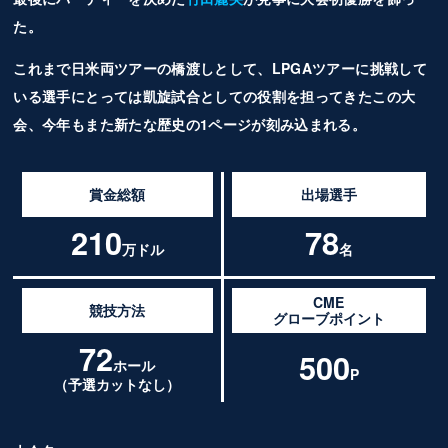
た。
これまで日米両ツアーの橋渡しとして、LPGAツアーに挑戦して
いる選手にとっては凱旋試合としての役割を担ってきたこの大
会、今年もまた新たな歴史の1ページが刻み込まれる。
賞金総額
出場選手
210
78
万ドル
名
CME
競技方法
グローブポイント
72
500
ホール
P
（予選カットなし）