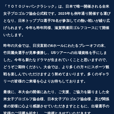
2025.10.17
「ＴＯＴＯジャパンクラシック」は、日本で唯一開催される全米
オリジナルグッズ
ページを公開しました
女子プロゴルフ協会公式戦です。2025年も例年通り開催する運び
となり、日米トッププロ選手78名が参加しての熱い戦いが繰り広
2025.10.7
ボランティア募集は終了しました
げられます。今年も昨年同様、滋賀県瀬田ゴルフコースにて開催
2025.9.12
いたします。
チケット
販売を開始しました
昨年の大会では、日没直前の6ホールにわたるプレーオフの末、
2025.8.25
竹田麗央選手が見事優勝し、USツアーへの出場資格を手にしま
ボランティア募集
を開始しました
した。今年も新たなドラマが生まれていくことと思いますので、
2025.8.20
どうぞご期待ください。大会では、より多くの方々にスポーツ観
2025年大会のホームページにリニューアルしました
戦を楽しんでいただけますよう努めてまいります。多くのギャラ
リーの皆様のご来場を心よりお待ちしております。
最後に、本大会の開催にあたり、ご支援、ご協力を賜りました全
米女子プロゴルフ協会様、日本女子プロゴルフ協会様、及び関係
者の皆様に心より感謝させていただきますとともに、出場選手の
皆様のご活躍を祈念し、ご挨拶とさせていただきます。