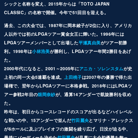
シックと名称を変え、2015年からは「TOTO JAPAN
CLASSIC」の名称で開催。今年で51回目を迎える。
過去、この大会では、1987年に岡本綾子が2位に入り、アメリカ
人以外では初のLPGAツアー賞金女王に輝いた。1996年には
LPGAツアーメンバーとして出場した
平瀬真由美
がツアー初勝
利。1998年は
小林浩美
が勝利し、LPGAツアー年間2勝目をあげ
た。
2000年代になると、2001～2005年に
アニカ・ソレンスタム
が史
上初の同一大会5連覇を達成。
上田桃子
は2007年の優勝で得た出
場権で、翌年からLPGAツアーに本格参戦。2018年にはLPGAツ
アー参戦2年目の
畑岡奈紗
が、通算14アンダーで凱旋勝利を収め
た。
昨年は、初日からコースレコードのスコアが出るなどハイレベル
な戦いの中、15アンダーで並んだ
竹田麗央
とマリナ・アレックス
が6ホールに及ぶプレイオフの激闘を繰り広げ、日没が迫る中、
最後にバーディーを決めた
竹田麗央
が見事に大会初優勝を飾っ