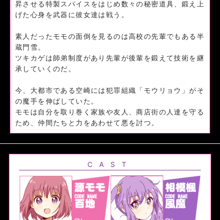
昇させる特製スパイスをはじめ数々の秘密道具、鍛え上
げた心身を武器に彼女達は戦う。
素人だったモモの面倒を見るのは高校の先輩でもある半
蔵門雪。
ツキカゲは師弟制度があり先輩が後輩を鍛えて技術を継
承していくのだ。
今、大都市である空崎には犯罪組織「モウリョウ」がそ
の魔手を伸ばしていた。
モモは自分を取り巻く家族や友人、商店街の人達を守る
ため、仲間たちと力をあわせて悪を討つ。
CAST