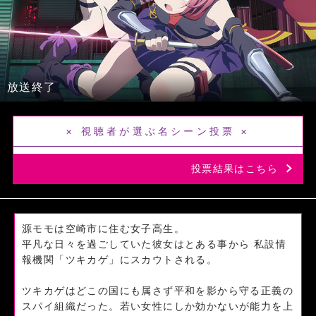
放送終了
× 視聴者が選ぶ名シーン投票 ×
投票結果はこちら
源モモは空崎市に住む女子高生。
平凡な日々を過ごしていた彼女はとある事から 私設情
報機関「ツキカゲ」にスカウトされる。
ツキカゲはどこの国にも属さず平和を影から守る正義の
スパイ組織だった。若い女性にしか効かないが能力を上