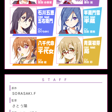
STAFF
原作
SORASAKI.F
監督
さとう陽