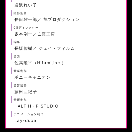
岩沢れい子
撮影監督
長田雄一郎／ 旭プロダクション
CGディレクター
坂本剛一／亡霊工房
編集
長坂智樹／ ジェイ・フィルム
音楽
佐高陵平（Hifumi,inc.）
音楽制作
ポニーキャニオン
音響監督
藤田亜紀子
音響制作
HALF H・P STUDIO
アニメーション制作
Lay-duce