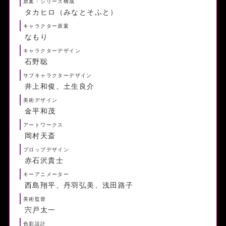
原案・シリーズ構成
タカヒロ（みなとそふと）
キャラクター原案
なもり
キャラクターデザイン
石野聡
サブキャラクターデザイン
井上和俊、土生良介
美術デザイン
金平和茂
アートワークス
岡村天斎
プロップデザイン
赤石沢貴士
キーアニメーター
西島翔平、丹羽弘美、浅田路子
美術監督
宍戸太一
色彩設計