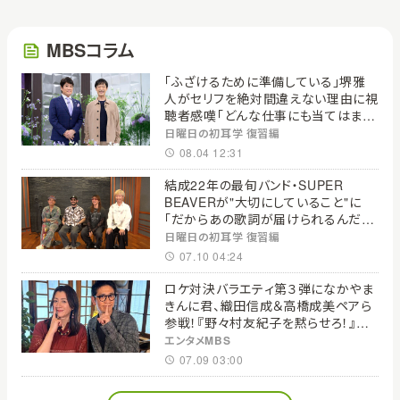
MBSコラム
「ふざけるために準備している」堺雅
人がセリフを絶対間違えない理由に視
聴者感嘆「どんな仕事にも当てはま
る」【日曜日の初耳学】
日曜日の初耳学 復習編
08.04 12:31
結成22年の最旬バンド・SUPER
BEAVERが"大切にしていること"に
「だからあの歌詞が届けられるんだ」
共感の声＜日曜日の初耳学＞
日曜日の初耳学 復習編
07.10 04:24
ロケ対決バラエティ第３弾になかやま
きんに君、織田信成＆高橋成美ペアら
参戦！『野々村友紀子を黙らせろ！』１２
日（日）昼に放送！
エンタメMBS
07.09 03:00