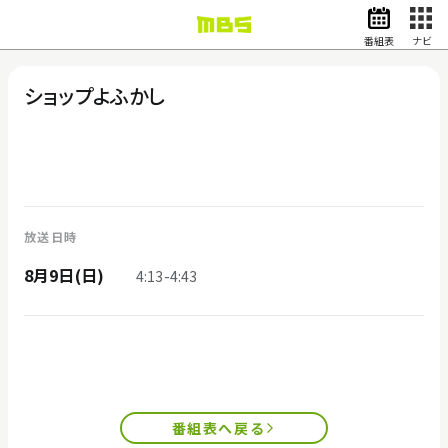
番組表
ナビ
情報・報道
バラエティ
ショップよふかし
ドラマ
アニメ
スポーツ
動画イズム
ニュース
天気・防災
イベント
8月9日(日)
4:13-4:43
映画
アナウンサー
グッズ
EN
検索
番組表
番組表へ戻る