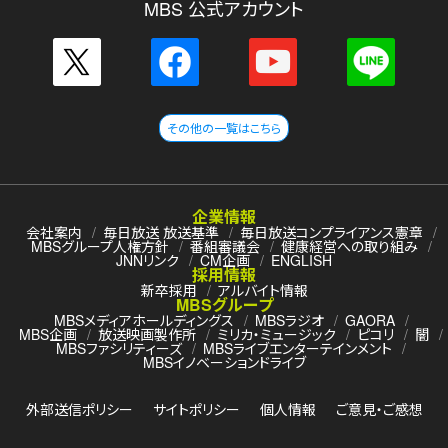
MBS 公式アカウント
その他の一覧はこちら
企業情報
会社案内
毎日放送 放送基準
毎日放送コンプライアンス憲章
MBSグループ人権方針
番組審議会
健康経営への取り組み
JNNリンク
CM企画
ENGLISH
採用情報
新卒採用
アルバイト情報
MBSグループ
MBSメディアホールディングス
MBSラジオ
GAORA
MBS企画
放送映画製作所
ミリカ・ミュージック
ピコリ
闇
MBSファシリティーズ
MBSライブエンターテインメント
MBSイノベーションドライブ
外部送信ポリシー
サイトポリシー
個人情報
ご意見・ご感想