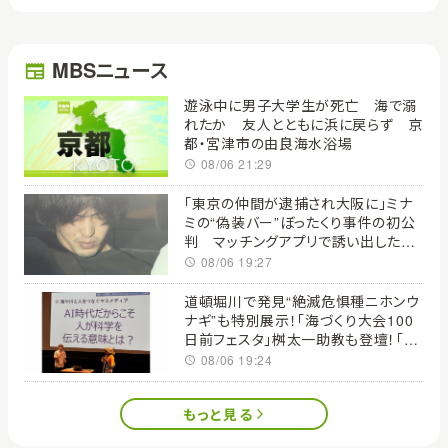
MBSニュース
遊泳中に男子大学生が死亡 海で溺
れたか 友人とともに浜に戻らず 京
都・宮津市の由良海水浴場
08/06 21:29
「東京の仲間が逮捕され大阪に」ミナ
ミの“偽装バー”ぼったくり事件の初公
判 マッチングアプリで誘い出した男
性から約960万円だまし取った罪を認
08/06 19:27
めた男
道頓堀川で発見“絶滅危惧種ニホンウ
ナギ”も特別展示！「海づくり大会100
日前フェスタ」桝太一助教も登壇！「人
と人のつながりがすごいシンポジウム
08/06 19:24
は初めて」 研究者や高校生が立場
超え白熱クロストーク！
もっと見る