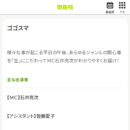
番組表
ナビ
情報・報道
バラエティ
ゴゴスマ
ドラマ
アニメ
スポーツ
様々な事が起こる平日の午後、あらゆるジャンルの関心事
を「生」にこだわってＭＣ石井亮次がわかりやすくお届け！
動画イズム
ニュース
天気・防災
イベント
主な出演者
映画
アナウンサー
【ＭＣ】石井亮次
グッズ
【アシスタント】皆藤愛子
EN
検索
番組表