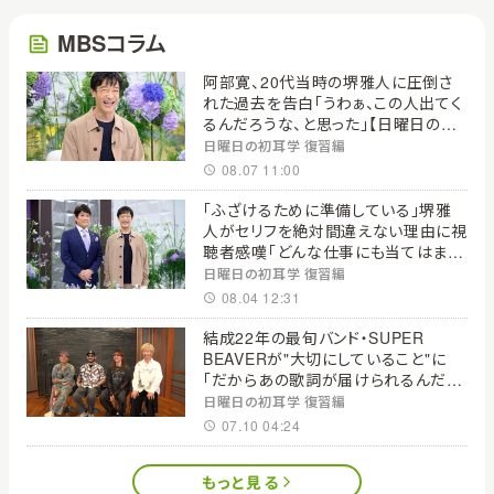
MBSコラム
阿部寛、20代当時の堺雅人に圧倒さ
れた過去を告白「うわぁ、この人出てく
るんだろうな、と思った」【日曜日の初
耳学】
日曜日の初耳学 復習編
08.07 11:00
「ふざけるために準備している」堺雅
人がセリフを絶対間違えない理由に視
聴者感嘆「どんな仕事にも当てはま
る」【日曜日の初耳学】
日曜日の初耳学 復習編
08.04 12:31
結成22年の最旬バンド・SUPER
BEAVERが"大切にしていること"に
「だからあの歌詞が届けられるんだ」
共感の声＜日曜日の初耳学＞
日曜日の初耳学 復習編
07.10 04:24
もっと見る