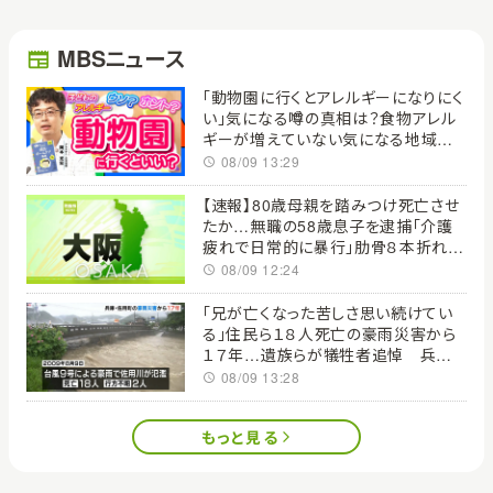
MBSニュース
「動物園に行くとアレルギーになりにく
い」気になる噂の真相は？食物アレル
ギーが増えていない気になる地域と
は？育児のギモンを小児科医に聞いて
08/09 13:29
みた 【ぼちぼち子育て】
【速報】80歳母親を踏みつけ死亡させ
たか…無職の58歳息子を逮捕「介護
疲れで日常的に暴行」肋骨８本折れ体
には多数の痕 大阪・岬町
08/09 12:24
「兄が亡くなった苦しさ思い続けてい
る」住民ら１８人死亡の豪雨災害から
１７年…遺族らが犠牲者追悼 兵庫・
佐用町
08/09 13:28
もっと見る