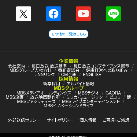
その他の一覧はこちら
企業情報
会社案内
毎日放送 放送基準
毎日放送コンプライアンス憲章
MBSグループ人権方針
番組審議会
健康経営への取り組み
JNNリンク
CM企画
ENGLISH
採用情報
新卒採用
アルバイト情報
MBSグループ
MBSメディアホールディングス
MBSラジオ
GAORA
MBS企画
放送映画製作所
ミリカ・ミュージック
ピコリ
闇
MBSファシリティーズ
MBSライブエンターテインメント
MBSイノベーションドライブ
外部送信ポリシー
サイトポリシー
個人情報
ご意見・ご感想