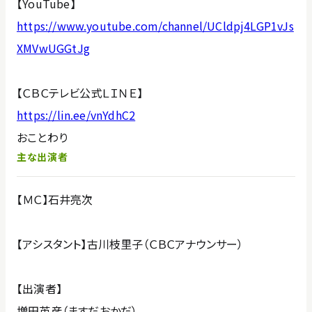
【YouTube】
https://www.youtube.com/channel/UCldpj4LGP1vJs
XMVwUGGtJg
【ＣＢＣテレビ公式ＬＩＮＥ】
https://lin.ee/vnYdhC2
おことわり
主な出演者
【ＭＣ】石井亮次
【アシスタント】古川枝里子（ＣＢＣアナウンサー）
【出演者】
増田英彦（ますだおかだ）