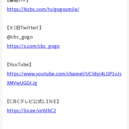
https://hicbc.com/tv/gogosmile/
【Ｘ（旧Twitter）】
@cbc_gogo
https://x.com/cbc_gogo
【YouTube】
https://www.youtube.com/channel/UCldpj4LGP1vJs
XMVwUGGtJg
【ＣＢＣテレビ公式ＬＩＮＥ】
https://lin.ee/vnYdhC2