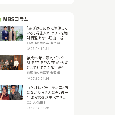
MBSコラム
「ふざけるために準備して
いる」堺雅人がセリフを絶
対間違えない理由に視聴
者感嘆「どんな仕事にも当
日曜日の初耳学 復習編
てはまる」【日曜日の初耳
08.04 12:31
学】
結成22年の最旬バンド・
SUPER BEAVERが"大切
にしていること"に「だから
あの歌詞が届けられるん
日曜日の初耳学 復習編
だ」共感の声＜日曜日の初
07.10 04:24
耳学＞
ロケ対決バラエティ第３弾
になかやまきんに君、織田
信成＆高橋成美ペアら参
戦！『野々村友紀子を黙ら
エンタメMBS
せろ！』１２日（日）昼に放
07.09 03:00
送！