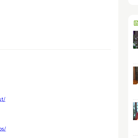
st/
bs/