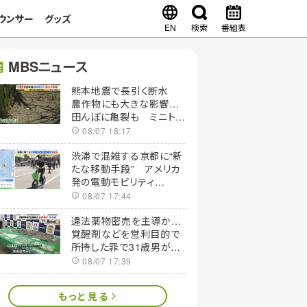
ウンサー
グッズ
EN
検索
番組表
MBSニュース
熊本地震で長引く断水
農作物にも大きな影響…
田んぼに亀裂も ミニトマ
トなど栽培する農家は液
08/07 18:17
状化も懸念
渋滞で混雑する京都に“新
たな移動手段” アメリカ
発の電動モビリティ
「Lime」西日本に初上陸！
08/07 17:44
歩行者専用エリアに自転
車を入らせない機能も
違法薬物密売を主導か…
覚醒剤などを営利目的で
所持した罪で31歳男が逮
捕・起訴 拠点から「ゾン
08/07 17:39
ビたばこ」など9種類の薬
物押収
もっと見る