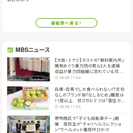
番組表へ戻る
MBSニュース
【大阪・ミナミ】ホストの「無料案内所」
摘発めぐり暴力団の男ら2人を逮捕
収益が暴力団組織に流れている可能
性も 大阪府警
08/06 17:44
兵庫・但馬でしか食べられない!?文句
なしのブランド梨『なしおとめ』糖度は
11度以上 甘さのヒミツは「香住ガ
ニ」【開発に23年】
08/06 17:45
堺市西区で「子ども自転車デー」開
催 高校生が"チャリヘルコレクショ
ン"でヘルメット着用呼びかけ