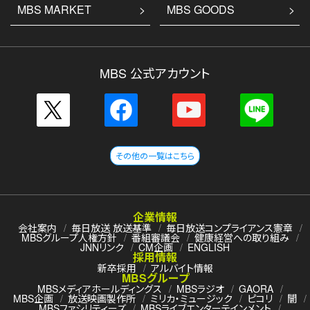
MBS MARKET
MBS GOODS
MBS 公式アカウント
その他の一覧はこちら
企業情報
会社案内
毎日放送 放送基準
毎日放送コンプライアンス憲章
MBSグループ人権方針
番組審議会
健康経営への取り組み
JNNリンク
CM企画
ENGLISH
採用情報
新卒採用
アルバイト情報
MBSグループ
MBSメディアホールディングス
MBSラジオ
GAORA
MBS企画
放送映画製作所
ミリカ・ミュージック
ピコリ
闇
MBSファシリティーズ
MBSライブエンターテインメント