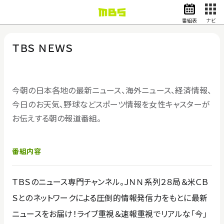
番組表
ナビ
情報・報道
バラエティ
ＴＢＳ ＮＥＷＳ
ドラマ
アニメ
スポーツ
今朝の日本各地の最新ニュース、海外ニュース、経済情報、
今日のお天気、野球などスポーツ情報を女性キャスターが
動画イズム
ニュース
お伝えする朝の報道番組。
天気・防災
イベント
番組内容
映画
アナウンサー
グッズ
ＴＢＳのニュース専門チャンネル。ＪＮＮ系列２８局＆米ＣＢ
Ｓとのネットワークによる圧倒的情報発信力をもとに最新
ニュースをお届け！ライブ重視＆速報重視でリアルな「今」
EN
検索
番組表