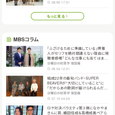
08/06 17:31
もっと見る
MBSコラム
「ふざけるために準備している」堺雅
人がセリフを絶対間違えない理由に視
聴者感嘆「どんな仕事にも当てはま
る」【日曜日の初耳学】
日曜日の初耳学 復習編
08.04 12:31
結成22年の最旬バンド・SUPER
BEAVERが"大切にしていること"に
「だからあの歌詞が届けられるんだ」
共感の声＜日曜日の初耳学＞
日曜日の初耳学 復習編
07.10 04:24
ロケ対決バラエティ第３弾になかやま
きんに君、織田信成＆高橋成美ペアら