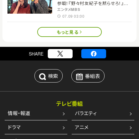
参戦！『野々村友紀子を黙らせろ！』１２
日（日）昼に放送！
エンタメMBS
07.09 03:00
もっと見る
SHARE
検索
番組表
テレビ番組
情報・報道
バラエティ
ドラマ
アニメ