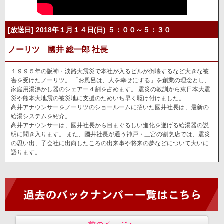
[放送日] 2018年１月１４日(日) ５：００～５：３０
ノーリツ 國井 総一郎 社長
１９９５年の阪神・淡路大震災で本社が入るビルが倒壊するなど大きな被
害を受けたノーリツ。 「お風呂は、人を幸せにする」を創業の理念とし、
家庭用湯沸かし器のシェアー４割を占めます。 震災の教訓から東日本大震
災や熊本大地震の被災地に支援のためいち早く駆け付けました。
高井アナウンサーをノーリツのショールームに招いた國井社長は、最新の
給湯システムを紹介。
高井アナウンサーは、國井社長から目まぐるしい進化を遂げる給湯器の説
明に聞き入ります。 また、國井社長が通う神戸・三宮の割烹店では、震災
の思い出、子会社に出向したころの出来事や将来の夢などについて大いに
語ります。