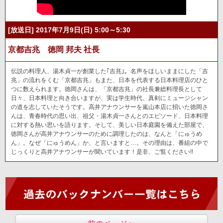
[放送日] 2017年7月9日(日) 5:00～5:30
京都吉兆 徳岡 邦夫 社長
伝説の料理人、湯木貞一が創業した｢吉兆｣。名声をほしいままにした「吉
兆」の流れをくむ「京都吉兆」もまた、日本を代表する日本料理店のひと
つに数えられます。徳岡さんは、「京都吉兆」の社長兼総料理長として
日々、日本料理と向き合いますが、実は学生時代、真剣にミュージシャン
の道を志していたそうです。高井アナウンサーを嵐山本店に招いた徳岡さ
んは、青春時代の思い出、祖父・湯木貞一さんとのエピソード、日本料理
に対する熱い思いを語ります。そして、美しい日本庭園を備えた部屋で、
徳岡さんが高井アナウンサーのために調理したのは、なんと「にゅうめ
ん」。なぜ「にゅうめん」か、と言いますと…。その理由は、番組の中で
じっくりと高井アナウンサーが聞いています！是非、ご覧ください!!