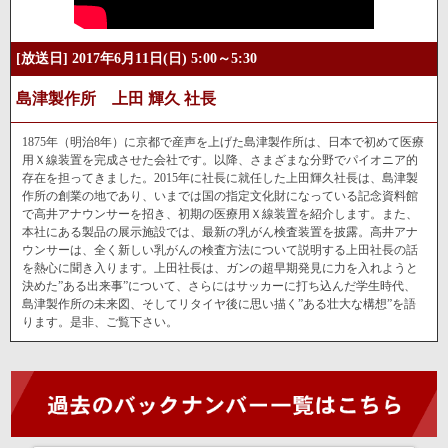
[放送日] 2017年6月11日(日) 5:00～5:30
島津製作所 上田 輝久 社長
1875年（明治8年）に京都で産声を上げた島津製作所は、日本で初めて医療
用Ｘ線装置を完成させた会社です。以降、さまざまな分野でパイオニア的
存在を担ってきました。2015年に社長に就任した上田輝久社長は、島津製
作所の創業の地であり、いまでは国の指定文化財になっている記念資料館
で高井アナウンサーを招き、初期の医療用Ｘ線装置を紹介します。また、
本社にある製品の展示施設では、最新の乳がん検査装置を披露。高井アナ
ウンサーは、全く新しい乳がんの検査方法について説明する上田社長の話
を熱心に聞き入ります。上田社長は、ガンの超早期発見に力を入れようと
決めた”ある出来事”について、さらにはサッカーに打ち込んだ学生時代、
島津製作所の未来図、そしてリタイヤ後に思い描く”ある壮大な構想”を語
ります。是非、ご覧下さい。