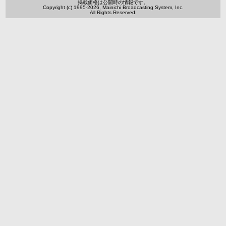
掲載価格は公開時の情報です。
Copyright (c) 1995
-2026
, Mainichi Broadcasting System, Inc.
All Rights Reserved.