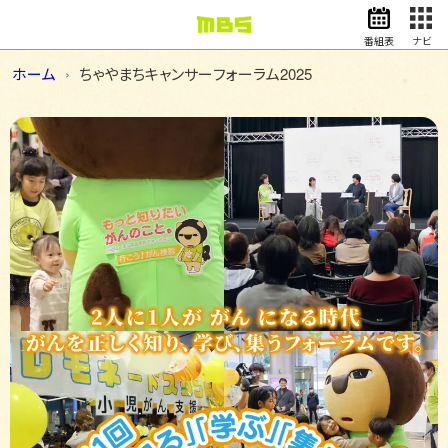
番組表
ナビ
ホーム
ちゃやまちキャンサーフォーラム2025
情報・報道
バラエティ
ドラマ
アニメ
スポーツ
動画イズム
ニュース
天気・防災
イベント
映画
アナウンサー
グッズ
EN
検索
番組表