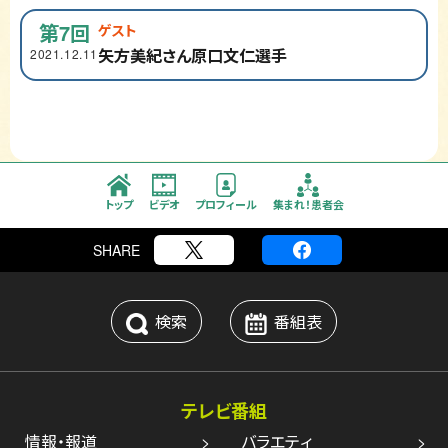
第7回
ゲスト
矢方美紀さん
原口文仁選手
2021.12.11
ホーム
ちゃやまちキャンサーフォーラム2025
トップ
ビデオ
プロフィール
集まれ！患者会
SHARE
検索
番組表
テレビ番組
情報・報道
バラエティ