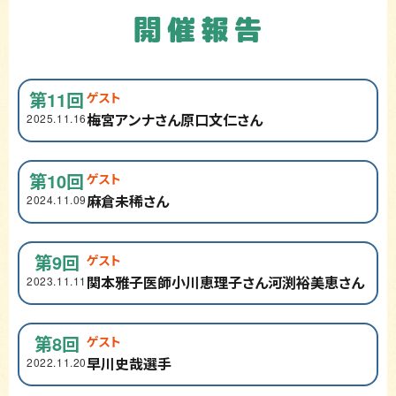
開催報告
第11回
ゲスト
梅宮アンナさん
原口文仁さん
2025.11.16
第10回
ゲスト
麻倉未稀さん
2024.11.09
第9回
ゲスト
関本雅子医師
小川恵理子さん
河渕裕美恵さん
2023.11.11
第8回
ゲスト
早川史哉選手
2022.11.20