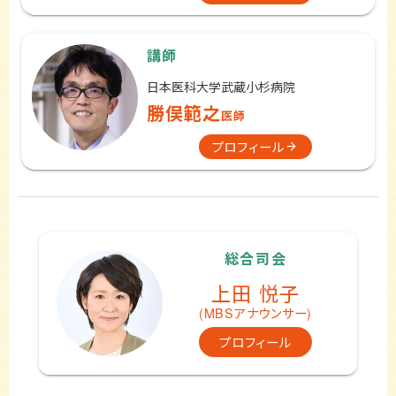
講師
日本医科大学武蔵小杉病院
勝俣範之
医師
プロフィール
総合司会
上田 悦子
(MBSアナウンサー)
プロフィール