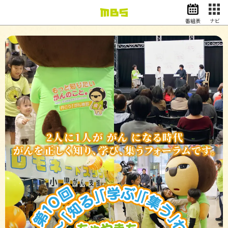
番組表
ナビ
情報・報道
バラエティ
ドラマ
アニメ
スポーツ
動画イズム
ニュース
天気・防災
イベント
映画
アナウンサー
グッズ
EN
検索
番組表