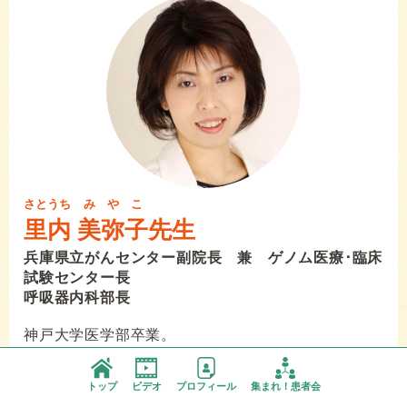
さとうち
みやこ
里内
美弥子
先生
兵庫県立がんセンター副院長 兼 ゲノム医療･臨床
試験センター長
呼吸器内科部長
神戸大学医学部卒業。
当初は循環器内科を志すも、1995年兵庫県立成人病
センター（現兵庫県立がんセンター）呼吸器内科に
トップ
ビデオ
プロフィール
集まれ！患者会