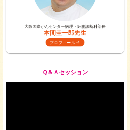
大阪国際がんセンター
病理・細胞診断科
部長
本間圭一郎先生
プロフィール
Ｑ＆Ａセッション