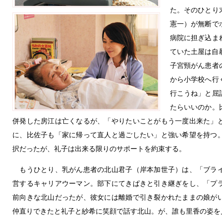
た。そのひとり
憲一）が無断で
病院に担ぎ込ま
ていた土屋は自
子宮頸がん患者
から小学校へ行
行こうね」と屈
たらいいのか。
併発した房江は亡くなるが、「やりたいことがもう一度出来た」
に、比佐子も「家に帰って直人と過ごしたい」と強い希望を持つ
択だったが、礼子は出来る限りのサポートを約束する。
もうひとり、乳がん患者の北山君子（岸本加世子）は、「ブライ
営するキャリアウーマン。部下にてきぱきと引き継ぎをし、「プ
前向きな北山だったが、彼女には離婚で引き裂かれたままの娘が
仲直りできたと礼子と紗希に笑顔で話す北山。が、誰も里香の姿を