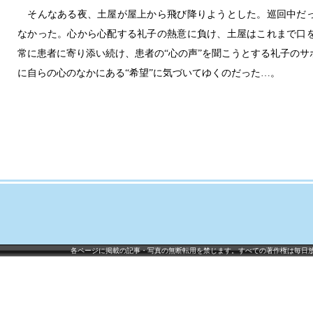
そんなある夜、土屋が屋上から飛び降りようとした。巡回中だっ
なかった。心から心配する礼子の熱意に負け、土屋はこれまで口
常に患者に寄り添い続け、患者の“心の声”を聞こうとする礼子の
に自らの心のなかにある“希望”に気づいてゆくのだった…。
各ページに掲載の記事・写真の無断転用を禁じます。すべての著作権は毎日放送に帰属しま