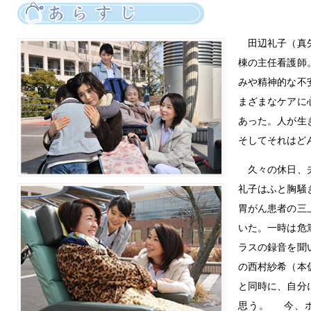
田辺礼子（真矢
棟の主任看護師
みや精神的な不
まざまなケアに
あった。人が生
そしてそれはど
久々の休日、夫
礼子はふと胸騒
胃がん患者の三
いた。一時は危
ラスの録音を聞
の西村紗希（本
と同時に、自分
思う。 今、