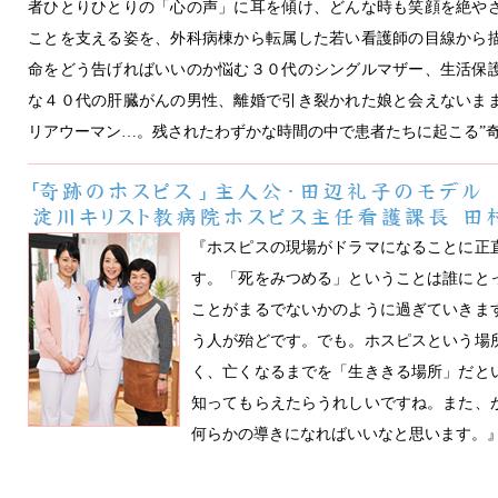
者ひとりひとりの「心の声」に耳を傾け、どんな時も笑顔を絶や
ことを支える姿を、外科病棟から転属した若い看護師の目線から
命をどう告げればいいのか悩む３０代のシングルマザー、生活保
な４０代の肝臓がんの男性、離婚で引き裂かれた娘と会えないま
リアウーマン…。残されたわずかな時間の中で患者たちに起こる”奇
『ホスピスの現場がドラマになることに正
す。「死をみつめる」ということは誰にと
ことがまるでないかのように過ぎていきま
う人が殆どです。でも。ホスピスという場
く、亡くなるまでを「生ききる場所」だと
知ってもらえたらうれしいですね。また、
何らかの導きになればいいなと思います